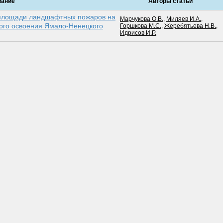
вание
Авторы статьи
 площади ландшафтных пожаров на
Марчукова О.В.
,
Миляев И.А.
,
вого освоения Ямало-Ненецкого
Горшкова М.С.
,
Жеребятьева Н.В.
,
Идрисов И.Р.