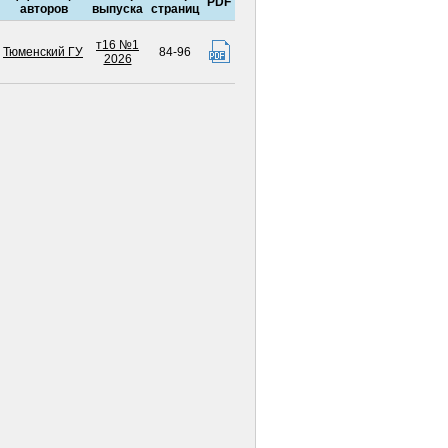
PDF
авторов
выпуска
страниц
т16 №1
Тюменский ГУ
84-96
2026