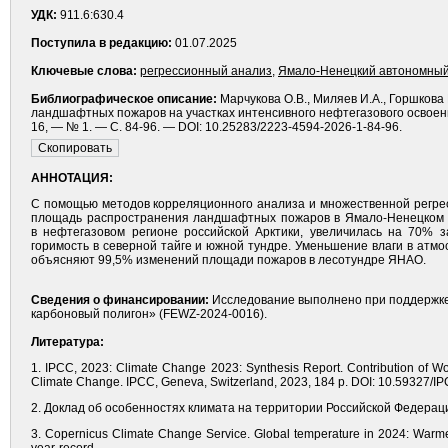
УДК:
911.6:630.4
Поступила в редакцию:
01.07.2025
Ключевые слова:
регрессионный анализ
,
Ямало-Ненецкий автономный
Библиографическое описание:
Марчукова О.В., Миляев И.А., Горшков
ландшафтных пожаров на участках интенсивного нефтегазового освоения
16, — № 1. — С. 84-96. — DOI: 10.25283/2223-4594-2026-1-84-96.
АННОТАЦИЯ:
С помощью методов корреляционного анализа и множественной регрес
площадь распространения ландшафтных пожаров в Ямало-Ненецком ав
в нефтегазовом регионе российской Арк­тики, увеличилась на 70% 
горимость в северной тайге и южной тундре. Уменьшение влаги в атм
объясняют 99,5% изменений площади пожаров в лесотундре ЯНАО.
Сведения о финансировании:
Исследование выполнено при поддержке 
карбоновый полигон» (FEWZ-2024-0016).
Литература:
1. IPCC, 2023: Climate Change 2023: Synthesis Report. Contribution of Work
Climate Change. IPCC, Geneva, Switzerland, 2023, 184 p. DOI: 10.59327
2. Доклад об особенностях климата на территории Российской Федерации
3. Copernicus Climate Change Service. Global temperature in 2024: Warmes