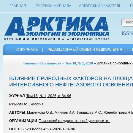
ГЛАВНАЯ
РУБРИКИ ЖУРНАЛА
АВТОРСКИЙ УКАЗАТЕЛЬ
П
ISSN
О ЖУРНАЛЕ
|
РЕДАКЦИОННЫЙ СОВЕТ И РЕДКОЛЛЕГИЯ
|
»
»
» Влияние природных 
Главная
Все выпуски
Том 16, № 1, 2026
ВЛИЯНИЕ ПРИРОДНЫХ ФАКТОРОВ НА ПЛОЩА
ИНТЕНСИВНОГО НЕФТЕГАЗОВОГО ОСВОЕНИЯ
ЖУРНАЛ
:
Том 16, № 1, 2026, с. 84-96
РУБРИКА
:
Экология
АВТОРЫ
:
Марчукова О.В.
,
Миляев И.А.
,
Горшкова М.С.
,
Жеребятьева Н.В
ОРГАНИЗАЦИИ
:
Тюменский государственный университет
DOI:
10.25283/2223-4594-2026-1-84-96