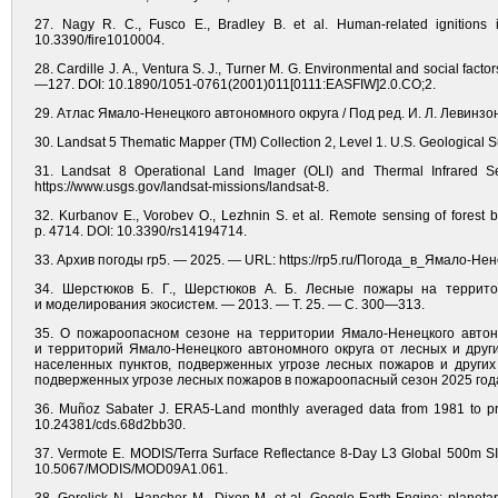
27. Nagy R. C., Fusco E., Bradley B. et al. Human-related ignitions 
10.3390/fire1010004.
28. Cardille J. A., Ventura S. J., Turner M. G. Environmental and social factor
—127. DOI: 10.1890/1051-0761(2001)011[0111:EASFIW]2.0.CO;2.
29. Атлас Ямало-Ненецкого автономного округа / Под ред. И. Л. Левинзона
30. Landsat 5 Thematic Mapper (TM) Collection 2, Level 1. U.S. Geological S
31. Landsat 8 Operational Land Imager (OLI) and Thermal Infrared Sen
https://www.usgs.gov/landsat-missions/landsat-8.
32. Kurbanov E., Vorobev O., Lezhnin S. et al. Remote sensing of forest bu
p. 4714. DOI: 10.3390/rs14194714.
33. Архив погоды rp5. — 2025. — URL: https://rp5.ru/Погода_в_Ямало-Н
34. Шерстюков Б. Г., Шерстюков А. Б. Лесные пожары на террито
и моделирования экосистем. — 2013. — Т. 25. — С. 300—313.
35. О пожароопасном сезоне на территории Ямало-Ненецкого автон
и территорий Ямало-Ненецкого автономного округа от лесных и дру
населенных пунктов, подверженных угрозе лесных пожаров и других
подверженных угрозе лесных пожаров в пожароопасный сезон 2025 года. 
36. Muñoz Sabater J. ERA5-Land monthly averaged data from 1981 to pr
10.24381/cds.68d2bb30.
37. Vermote E. MODIS/Terra Surface Reflectance 8-Day L3 Global 500m SI
10.5067/MODIS/MOD09A1.061.