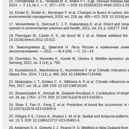
15. Поповичева О. Б., Чичаева М. А., Ковач Р. Г. и др. Лесные пожары ка
2023. — Т. 13, № 2. — С. 257—270. — DOI: 10.25283/2223-4594-2023-2-25
16. Köster E., Köster K., Berninger F. et al. Changes in fluxes of carbon di
environmental management, 2018, vol. 228, pp. 405—415. DOI: 10.1016/j.j
17. Veraverbeke S., Delcourt C. J. F., Kukavskaya E. et al. Direct and long
opinion in environmental sciences and health, 2021, vol. 23, p. 100277. DOI
18. Flannigan M., Cantin A. S., de Groot W. J. et al. Global wildland fir
10.1016/j.foreco.2012.10.022.
19. Замолодчиков Д., Шматков Н. Леса России и изменение кли
лесопользование. — 2011. — № 4 (29). — С. 12—14.
20. Dvornikov Yu., Novenko E., Korets M., Olchev A. Wildfire dynamics al
Sensing, 2022, no. 3 (14), p. 790.
21. Kuznetsova E., Marchukova O., Kuznetsova V. et al. Climatic indicators a
Oblast. Fire, 2024, 7 (12), p. 466. DOI: 10.3390/fire7120466.
22. Abatzoglou J. T., Kolden C. A., Williams A. P. et al. Climatic influences o
Fire, 2017, vol. 26, p. 269. DOI: 10.1071/WF16165.
23. Shojaeizadeh K., Ahmadi M., Dadashi-Roudbari A. Contribution of biophysic
vol. 34, pp. 1763—1775. DOI: 10.1007/s11676-023-01638-x.
24. Shao Y., Fan G., Feng Z. et al. Prediction of forest fire occurrence 
10.1007/s11676-023-01605-6.
25. Villagra P. E., Cesca E., Alvarez L. M. et al. Spatial and temporal pattern
vol. 13, 5. DOI: 10.1186/s13717-023-00481-6.
26. Anderson S. A., Doherty J. J., Pearce H. G. Wildfires in New Zealand fr