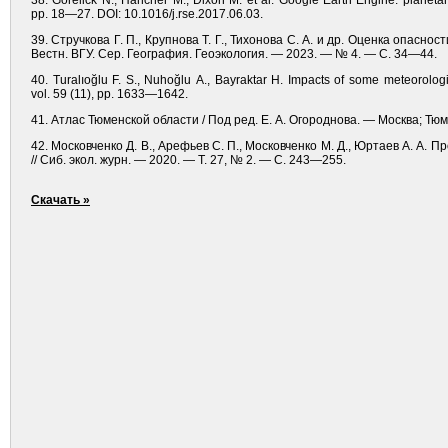
38. Gorelick N., Hancher M., Dixon M. et al. Google Earth Engine: planeta
pp. 18—27. DOI: 10.1016/j.rse.2017.06.03.
39. Стручкова Г. П., Крупнова Т. Г., Тихонова С. А. и др. Оценка опас
Вестн. ВГУ. Сер. География. Геоэкология. — 2023. — № 4. — С. 34—44.
40. Turalıoğlu F. S., Nuhoğlu A., Bayraktar H. Impacts of some meteorol
vol. 59 (11), pp. 1633—1642.
41. Атлас Тюменской области / Под ред. Е. А. Огороднова. — Москва; Тю
42. Московченко Д. В., Арефьев С. П., Московченко М. Д., Юртаев А. 
// Сиб. экол. журн. — 2020. — Т. 27, № 2. — С. 243—255.
Скачать »