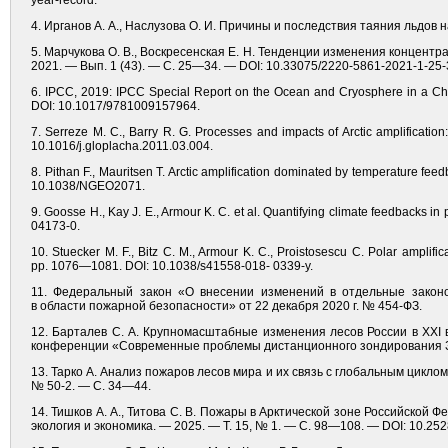
year-record.
4. Ирганов А. А., Наслузова О. И. Причины и последствия таяния льдов н
5. Марчукова О. В., Воскресенская Е. Н. Тенденции изменения концент
2021. — Вып. 1 (43). — С. 25—34. — DOI: 10.33075/2220-5861-2021-1-25-
6. IPCC, 2019: IPCC Special Report on the Ocean and Cryosphere in a Ch
DOI: 10.1017/9781009157964.
7. Serreze M. C., Barry R. G. Processes and impacts of Arctic amplificatio
10.1016/j.gloplacha.2011.03.004.
8. Pithan F., Mauritsen T. Arctic amplification dominated by temperature f
10.1038/NGEO2071.
9. Goosse H., Kay J. E., Armour K. C. et al. Quantifying climate feedbacks i
04173-0.
10. Stuecker M. F., Bitz C. M., Armour K. C., Proistosescu C. Polar amplif
pp. 1076—1081. DOI: 10.1038/s41558-018- 0339-y.
11. Федеральный закон «О внесении изменений в отдельные закон
в области пожарной безопасности» от 22 декабря 2020 г. № 454-ФЗ.
12. Барталев С. А. Крупномасштабные изменения лесов России в XXI
конференции «Современные проблемы дистанционного зондирования Зем
13. Тарко А. Анализ пожаров лесов мира и их связь с глобальным циклом д
№ 50-2. — С. 34—44.
14. Тишков А. А., Титова С. В. Пожары в Арктической зоне Российской 
экология и экономика. — 2025. — Т. 15, № 1. — С. 98—108. — DOI: 10.25