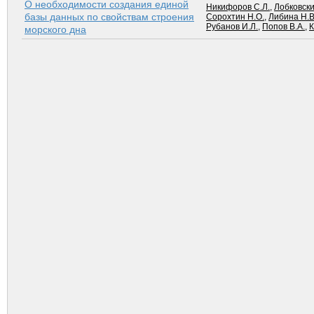
О необходимости создания единой
Никифоров С.Л.
,
Лобковски
базы данных по свойствам строения
Сорохтин Н.О.
,
Либина Н.В
Рубанов И.Л.
,
Попов В.А.
,
К
морского дна