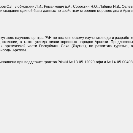
ов С.Л., Лобковский Л.И., Романкевич Е.А., Сорохтин Н.О., Либина Н.В., Селезн
и создания единой базы данных по свойствам строения морского дна // Аркти
кутского научного центра РАН по геологическому изучению недр и разработ
 экологии, а также уклада жизни коренных народов Арктики. Предложен
ы арктической части Республики Саха (Якутия), по развитию туризма,
рироды Арктики.
ыполнена при поддержке грантов РФФИ № 13-05-12029-офи и № 14-05-00408