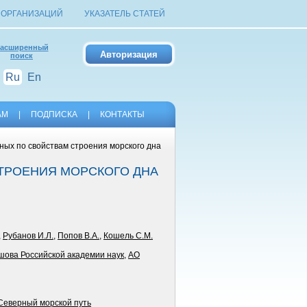
 ОРГАНИЗАЦИЙ
УКАЗАТЕЛЬ СТАТЕЙ
асширенный
поиск
Ru
En
АМ
|
ПОДПИСКА
|
КОНТАКТЫ
ных по свойствам строения морского дна
ТРОЕНИЯ МОРСКОГО ДНА
,
Рубанов И.Л.
,
Попов В.А.
,
Кошель С.М.
ршова Российской академии наук
,
АО
Северный морской путь