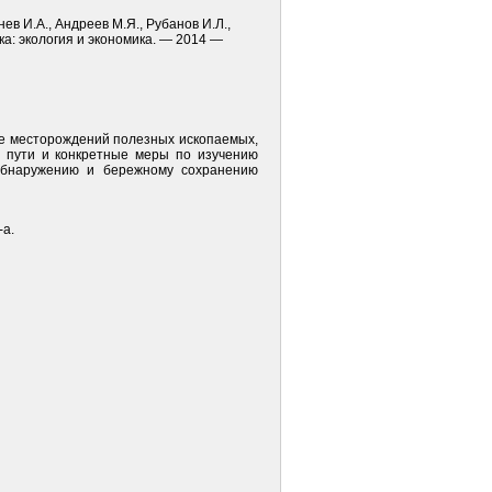
ев И.А., Андреев М.Я., Рубанов И.Л.,
ка: экология и экономика. — 2014 —
ке месторождений полезных ископаемых,
ы пути и конкретные меры по изучению
 обнаружению и бережному сохранению
-а.