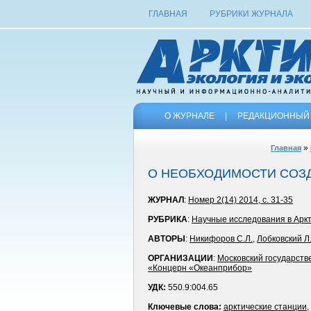
ГЛАВНАЯ
РУБРИКИ ЖУРНАЛА
О ЖУРНАЛЕ
|
РЕДАКЦИОННЫЙ 
»
Главная
О НЕОБХОДИМОСТИ СОЗД
ЖУРНАЛ
:
Номер 2(14) 2014, с. 31-35
РУБРИКА
:
Научные исследования в Арк
АВТОРЫ
:
Никифоров С.Л.
,
Лобковский Л
ОРГАНИЗАЦИИ
:
Московский государств
«Концерн «Океанприбор»
УДК:
550.9:004.65
Ключевые слова:
арктические станции
,