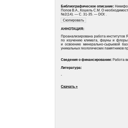
Библиографическое описание:
Никифор
Попов В.А., Кошель С.М. О необходимост
№2(14). — С. 31-35. — DOI: .
АННОТАЦИЯ:
Проанализирована работа институтов Я
по изучению климата, фауны и флоры,
и освоению минерально-сырьевой баз
уникальных геологических памятников п
Сведения о финансировании:
Работа в
Литература:
-
Скачать »