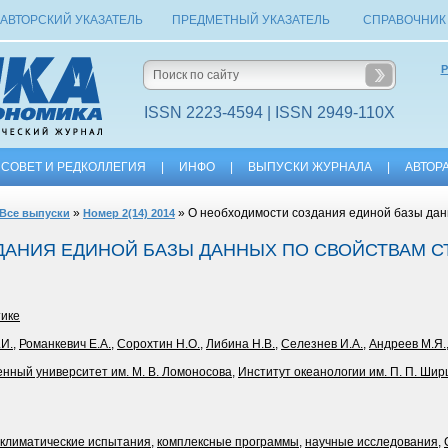
АВТОРСКИЙ УКАЗАТЕЛЬ
ПРЕДМЕТНЫЙ УКАЗАТЕЛЬ
СПРАВОЧНИК
Р
ISSN 2223-4594 | ISSN 2949-110X
СОВЕТ И РЕДКОЛЛЕГИЯ
|
ИНФО
|
ВЫПУСКИ ЖУРНАЛА
|
АВТОР
»
» О необходимости создания единой базы дан
Все выпуски
Номер 2(14) 2014
АНИЯ ЕДИНОЙ БАЗЫ ДАННЫХ ПО СВОЙСТВАМ С
тике
.И.
,
Романкевич Е.А.
,
Сорохтин Н.О.
,
Либина Н.В.
,
Селезнев И.А.
,
Андреев М.Я.
енный университет им. М. В. Ломоносова
,
Институт океанологии им. П. П. Ши
климатические испытания
,
комплексные программы
,
научные исследования
,