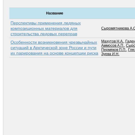
Название
Перспективы применения ледяных
композиционных материалов для
Сыромятникова А.С
строительства ледовых переправ
Махутов Н.А.
,
Гаде
Особенности возникновения чрезвычайных
Аммосов А.П.
,
Сыро
ситуаций в Арктической зоне России и пути
Пермяков П.П.
,
Гля
их парирования на основе концепции риска
Зуева И.Н.