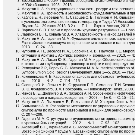
Безопасность России: Правовые, социально-экономические и научно
МГОФ «Знание», 1998—2013.
Махутов Н. А. Конструкционная прочность, ресурс и техногенная 
Махутов Н. А. Прочность и безопасность: фундаментальные и пр
Каблов Е. Н., Лебедев М. П., Старцев О. В., Голиков Н. И. Клим
в условиях экстремально низких температур // Труды VI Евразий
Якутск, 24—29 июня 2013: В 2 т. — Т. 1. — Якутск: Ахсаан, 2013. 
Ларионов В. П. Сварка и проблемы хрупкого разрушения. — Ново
Ларионов В. П., Ковальчук В. А. Хладостойкость и износ деталей
Махутов Н. А., Гаденин М. М. Фундаментальные и прикладные ос
Евразийского симпозиума по прочности материалов и машин для ре
2013. — С. 24—33.
Чуприян А. П., Веселов И. А., Сорокина И. В., Наумова Т. Е. 
ситуаций в Арктике // Арктика: экология и экономика. — 2013. — №
Махутов Н. А., Лисин Ю. В., Гаденин М. М. и др. Обеспечение з
и технологии трубопровод. транспорта нефти и нефтепродуктов.
Permyakov P. P., Popov G. G., Matveeva M. V. Numerical prediction of the
Symposium on Cold Regions Development June 1—5, 2010. — Yakuts
Кожевникова Н. В. Карстовая опасность для объектов трубопрово
во. — 2010. — № 2. — С. 114—115.
Слепцов О. И., Левин А. И., Стручкова Г. П., Семенова Т. И. Без
В. Ю. Фридовского, В. А. Прохорова. — Новосибирск: Наука, 2008. 
Чижов Б. Е., Долингер В. А., Захаров А. И. Особенности нефтяног
лесоведения и ландшафтоведения. — 2007. — № 8. — С. 15—21.
Махутов Н. А., Лыглаев А. В., Большаков А. М. Хладостойкость: М
Большаков А. М. Разработка механизмов по управлению прочность
симпозиума по прочности материалов и машин для регионов холодн
С. 207—209.
Гаденин М. М. Структура многоуровневого мониторинга парамет
и чрезвычайных ситуаций. — 2012. — № 1. — С. 93—102.
Аковецкий В. Г., Афанасьев А. В. Аэрокосмический мониторинг в
Восточной Сибири // Труды VI Евразийского симпозиума по проч