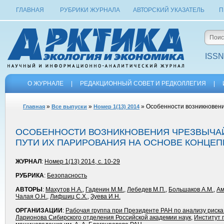
ГЛАВНАЯ
РУБРИКИ ЖУРНАЛА
АВТОРСКИЙ УКАЗАТЕЛЬ
П
ISSN
О ЖУРНАЛЕ
|
РЕДАКЦИОННЫЙ СОВЕТ И РЕДКОЛЛЕГИЯ
|
»
»
» Особенности возникновени
Главная
Все выпуски
Номер 1(13) 2014
ОСОБЕННОСТИ ВОЗНИКНОВЕНИЯ ЧРЕЗВЫЧАЙ
ПУТИ ИХ ПАРИРОВАНИЯ НА ОСНОВЕ КОНЦЕП
ЖУРНАЛ
:
Номер 1(13) 2014, с. 10-29
РУБРИКА
:
Безопасность
АВТОРЫ
:
Махутов Н.А.
,
Гаденин М.М.
,
Лебедев М.П.
,
Большаков А.М.
,
Ам
Чалая О.Н.
,
Лифшиц С.Х.
,
Зуева И.Н.
ОРГАНИЗАЦИИ
:
Рабочая группа при Президенте РАН по анализу риска
Ларионова Сибирского отделения Российской академии наук
,
Институт 