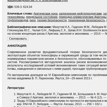
машиноведения им. А. А. Благонравова РАН
УДК:
539.3: 624.04
Ключевые слова:
Арктическая зона
,
загрязнения нефтепродуктами
,
за
техносферы
,
предельное состояние
,
природно-климатические факторы
трубопроводов
,
риск
,
теория безопасности
,
техногенная безопасность
,
Библиографическое описание:
Махутов Н.А., Гаденин М.М., Лебедев М.
Глязнецова Ю.С., Чалая О.Н., Лифшиц С.Х., Зуева И.Н. Особенности во
на основе концепции риска // Арктика: экология и экономика. — 2014 — №1
АННОТАЦИЯ:
Современное развитие фундаментальной теории безопасности дик
эксплуатации объектов техносферы и окружающей среды (в том числе 
нормируемых параметров рисков и безопасности, обосновываемых по 
систем. Рассматривается методология анализа рисков возникновени
результаты исследований условий возникновения таких ситуаций вкл
почвы, наводнения и связанные с ними ущерб, просадки трубопроводов
По материалам докладов на VI Евразийском симпозиуме по проблемам
летию академика В. П. Ларионова. Якутск, 24—29 июня 2013 г.
Литература:
Махутов Н. А., Лебедев М. П., Гаденин М. М., Большаков А. М. 
и Севера // Арктика: экология и экономика. — 2013. — № 4 (12). —
Труды VI Евразийского симпозиума по прочности материалов и маши
кор. РАН М. П. Лебедев. — Якутск: Ахсаан, 2013. — 256 + 332 с.