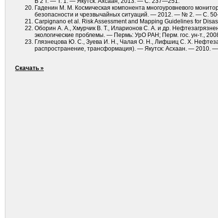
В 2 т. — Т. 1. — Якутск: Ахсаан, 2013. — С. 237—251.
Гаденин М. М. Космическая компонента многоуровневого монит
безопасности и чрезвычайных ситуаций. — 2012. — № 2. — С. 5
Carpignano et al. Risk Assessment and Mapping Guidelines for Disa
Оборин А. А., Хмурчик В. Т., Иларионов С. А. и др. Нефтезагря
экологические проблемы. — Пермь: УрО РАН; Перм. гос. ун-т., 2008
Глязнецова Ю. С., Зуева И. Н., Чалая О. Н., Лифшиц С. Х. Нефте
распространение, трансформация). — Якутск: Асхаан. — 2010. — 
Скачать »