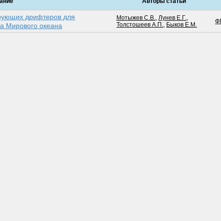
ание
Авторы статьи
рующих дрифтеров для
Мотыжев С.В.
,
Лунев Е.Г.
,
Ф
Толстошеев А.П.
,
Быков Е.М.
на Мирового океана