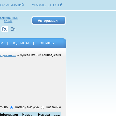
 ОРГАНИЗАЦИЙ
УКАЗАТЕЛЬ СТАТЕЙ
асширенный
поиск
Ru
En
АМ
|
ПОДПИСКА
|
КОНТАКТЫ
» Лунев Евгений Геннадьевич
й указатель
ть по
номеру выпуска
названию
ффилиации
Номер
Номера