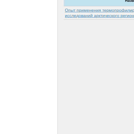
Назв
Опыт применения термопрофили
исследований арктического регио