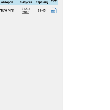
PDF
авторов
выпуска
страниц
1 (21)
ГБУН МГИ
38-45
2016