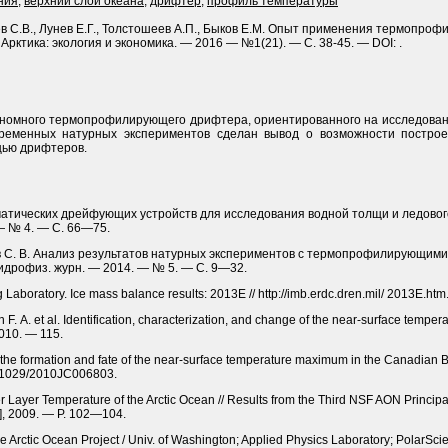
ния
,
верхний слой океана
,
дрифтер
,
профиль температуры
 С.В., Лунев Е.Г., Толстошеев А.П., Быков Е.М. Опыт применения термопр
 Арктика: экология и экономика. — 2016 — №1(21). — С. 38-45. — DOI: .
номного термопрофилирующего дрифтера, ориентированного на исследован
ременных натурных экспериментов сделан вывод о возможности постро
щью дрифтеров.
атических дрейфующих устройств для исследования водной толщи и ледового п
 — № 4. — С. 66—75.
ыжев С. В. Анализ результатов натурных экспериментов с термопрофилирующи
гидрофиз. журн. — 2014. — № 5. — С. 9—32.
aboratory. Ice mass balance results: 2013E // http://imb.erdc.dren.mil/ 2013E.htm
n F. A. et al. Identification, characterization, and change of the near-surface te
010. — 115.
the formation and fate of the near-surface temperature maximum in the Canadian Bas
.1029/2010JC006803.
er Layer Temperature of the Arctic Ocean // Results from the Third NSF AON Principal
], 2009. — P. 102—104.
 Arctic Ocean Project / Univ. of Washington; Applied Physics Laboratory; PolarSci