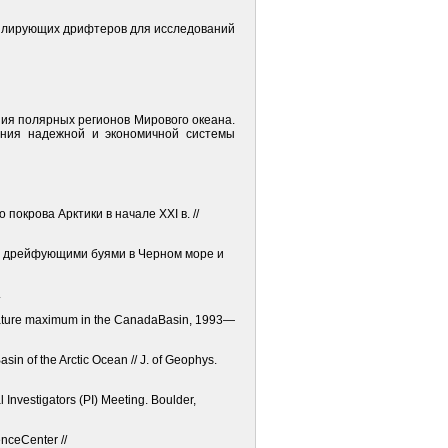
офилирующих дрифтеров для исследований
ия полярных регионов Мирового океана.
ения надежной и экономичной системы
окрова Арктики в начале XXI в. //
ми дрейфующими буями в Черном море и
.
mperature maximum in the CanadaBasin, 1993—
in of the Arctic Ocean // J. of Geophys.
 Investigators (PI) Meeting. Boulder,
enceCenter //