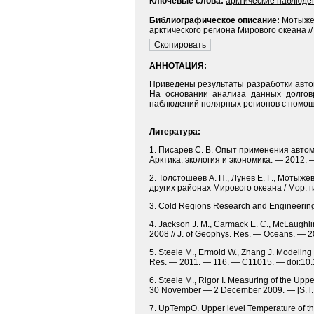
Ключевые слова:
арктические наблюде
Библиографическое описание:
Мотыжев
арктического региона Мирового океана //
АННОТАЦИЯ:
Приведены результаты разработки авто
На основании анализа данных долгов
наблюдений полярных регионов с помо
Литература:
1. Писарев С. В. Опыт применения автом
Арктика: экология и экономика. — 2012.
2. Толстошеев А. П., Лунев Е. Г., Мот
других районах Мирового океана / Мор. 
3. Cold Regions Research and Engineering L
4. Jackson J. M., Carmack E. C., McLaughli
2008 // J. of Geophys. Res. — Oceans. — 2
5. Steele M., Ermold W., Zhang J. Modeling 
Res. — 2011. — 116. — C11015. — doi:10
6. Steele M., Rigor I. Measuring of the Upp
30 November — 2 December 2009. — [S. l.
7. UpTempO. Upper level Temperature of the