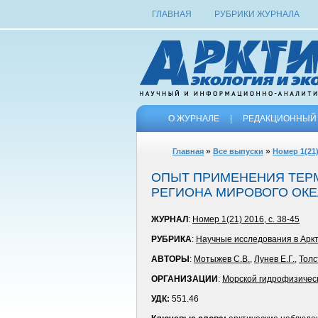
ГЛАВНАЯ
РУБРИКИ ЖУРНАЛА
О ЖУРНАЛЕ
|
РЕДАКЦИОННЫЙ 
»
»
Главная
Все выпуски
Номер 1(21)
ОПЫТ ПРИМЕНЕНИЯ ТЕР
РЕГИОНА МИРОВОГО ОК
ЖУРНАЛ
:
Номер 1(21) 2016, с. 38-45
РУБРИКА
:
Научные исследования в Арк
АВТОРЫ
:
Мотыжев С.В.
,
Лунев Е.Г.
,
Толс
ОРГАНИЗАЦИИ
:
Морской гидрофизичес
УДК:
551.46