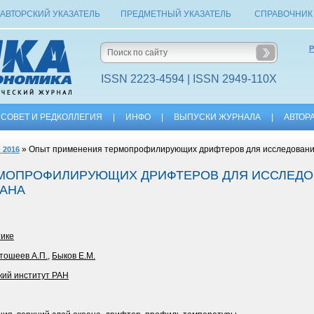
АВТОРСКИЙ УКАЗАТЕЛЬ
ПРЕДМЕТНЫЙ УКАЗАТЕЛЬ
СПРАВОЧНИК
Р
ISSN 2223-4594 | ISSN 2949-110X
СОВЕТ И РЕДКОЛЛЕГИЯ
|
ИНФО
|
ВЫПУСКИ ЖУРНАЛА
|
АВТОР
» Опыт применения термопрофилирующих дрифтеров для исследований 
 2016
МОПРОФИЛИРУЮЩИХ ДРИФТЕРОВ ДЛЯ ИССЛЕДО
ЕАНА
тике
тошеев А.П.
,
Быков Е.М.
кий институт РАН