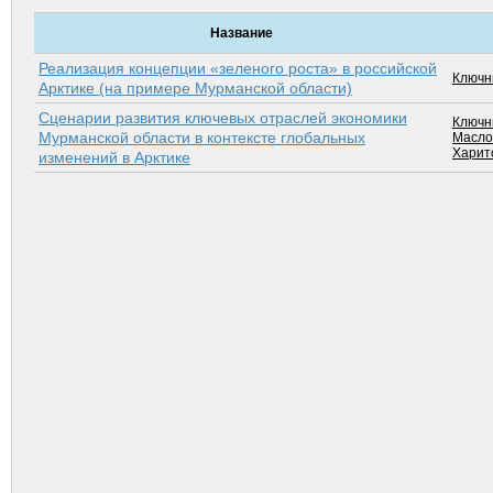
Название
Реализация концепции «зеленого роста» в российской
Ключн
Арктике (на примере Мурманской области)
Сценарии развития ключевых отраслей экономики
Ключн
Мурманской области в контексте глобальных
Масло
Харит
изменений в Арктике