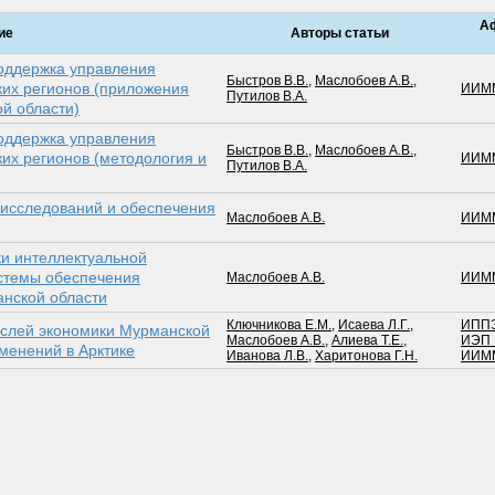
А
ие
Авторы статьи
оддержка управления
Быстров В.В.
,
Маслобоев А.В.
,
ких регионов (приложения
ИИММ
Путилов В.А.
й области)
оддержка управления
Быстров В.В.
,
Маслобоев А.В.
,
их регионов (методология и
ИИММ
Путилов В.А.
 исследований и обеспечения
Маслобоев А.В.
ИИММ
и интеллектуальной
темы обеспечения
Маслобоев А.В.
ИИММ
анской области
Ключникова Е.М.
,
Исаева Л.Г.
,
ИППЭ
аслей экономики Мурманской
Маслобоев А.В.
,
Алиева Т.Е.
,
ИЭП 
зменений в Арктике
Иванова Л.В.
,
Харитонова Г.Н.
ИИММ