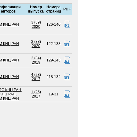
ффилиации
Номер
Номера
PDF
авторов
выпуска
страниц
3 (39)
 КНЦ РАН
126-140
2020
2 (38)
 КНЦ РАН
122-133
2020
2 (34)
 КНЦ РАН
129-143
2019
4 (28)
 КНЦ РАН
118-134
2017
С КНЦ РАН
,
1 (25)
КНЦ РАН
,
19-31
2017
 КНЦ РАН