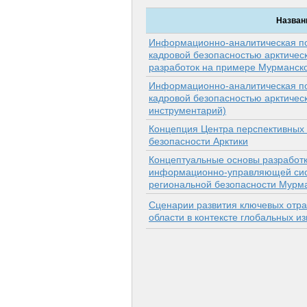
Назван
Информационно-аналитическая п
кадровой безопасностью арктичес
разработок на примере Мурманско
Информационно-аналитическая п
кадровой безопасностью арктическ
инструментарий)
Концепция Центра перспективных
безопасности Арк­тики
Концептуальные основы разработк
информационно-управляющей сис
региональной безопасности Мурм
Сценарии развития ключевых отр
области в контексте глобальных и