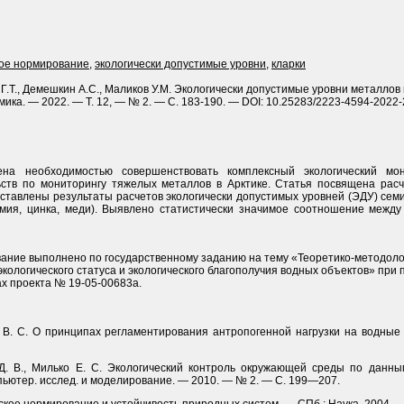
кое нормирование
,
экологически допустимые уровни
,
кларки
Г.Т., Демешкин А.С., Маликов У.М. Экологически допустимые уровни металло
омика. — 2022. — Т. 12, — № 2. — С. 183-190. — DOI: 10.25283/2223-4594-2022-
лена необходимостью совершенствовать комплексный экологический мо
тв по мониторингу тяжелых металлов в Арктике. Статья посвящена расч
ставлены результаты расчетов экологически допустимых уровней (ЭДУ) сем
адмия, цинка, меди). Выявлено статистически значимое соотношение меж
ание выполнено по государственному заданию на тему «Теоретико-методоло
кологического статуса и экологического благополучия водных объектов» при
х проекта № 19-05-00683а.
на В. С. О принципах регламентирования антропогенной нагрузки на водные
ик Д. В., Милько Е. С. Экологический контроль окружающей среды по данны
пьютер. исслед. и моделирование. — 2010. — № 2. — С. 199—207.