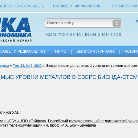
АВТОРСКИЙ УКАЗАТЕЛЬ
ПРЕДМЕТНЫЙ УКАЗАТЕЛЬ
СПРАВОЧНИК
Р
ISSN 2223-4594 | ISSN 2949-110X
СОВЕТ И РЕДКОЛЛЕГИЯ
|
ИНФО
|
ВЫПУСКИ ЖУРНАЛА
|
АВТОР
»
» Экологически допустимые уровни металлов в озер
пуски
Том 12, № 2, 2022
МЫЕ УРОВНИ МЕТАЛЛОВ В ОЗЕРЕ БИЕНДА-СТЕ
ликов У.М.
иал ФГБУ «НПО «Тайфун»
,
Российский государственный педагогический униве
итет телекоммуникаций им. проф. М.А. Бонч-Бруевича
0