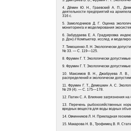
3. Дмитриев В. В., Фрумин Г. Т. Экологи
4. Дёмин Ю. Н., Граевский А. П., Де
деятельности предприятий на архипела
316 с.
5. Замолодчиков Д. Г. Оценка экологи
мониторинга и моделирования экосистем
6. Забурдаева Е. А. Градуировка инде
р. Дон) // Компьютер. исслед. и моделир
7. Тимошенко Л. Н. Экологически допуст
№ 33. — С. 119—125.
8. Фрумин Г. Т. Экологически допустимы
9. Фрумин Г. Т. Экологически допустимы
10. Максимов В. Н., Джабруева Л. В.,
распределений и экологически допустимы
11. Фрумин Г. Т., Демешкин А. С. Экол
№ 29 (4). — С. 175—178.
12. Патин С. А. Влияние загрязнения на
13. Перечень рыбохозяйственных норм
вредных веществ для воды водных объек
14. Овчинников Л. Н. Прикладная геохими
15. Макарова Н. В., Трофимец В. Я. Стати