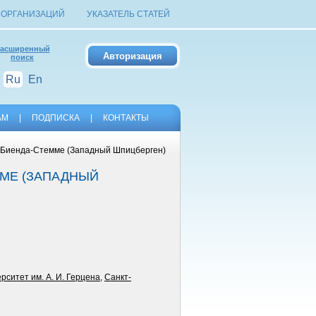
 ОРГАНИЗАЦИЙ
УКАЗАТЕЛЬ СТАТЕЙ
асширенный
поиск
Ru
En
АМ
|
ПОДПИСКА
|
КОНТАКТЫ
е Биенда-Стемме (Западный Шпицберген)
ММЕ (ЗАПАДНЫЙ
рситет им. А. И. Герцена
,
Санкт-