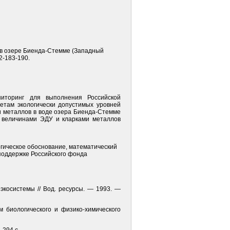
в в озере Биенда-Стемме (Западный
2-183-190.
ниторинг для выполнения Российской
етам экологически допустимых уровней
и металлов в воде озера Биенда-Стемме
ду величинами ЭДУ и кларками металлов
гическое обоснование, математический
 поддержке Российского фонда
 экосистемы // Вод. ресурсы. — 1993. —
м биологического и физико-химического