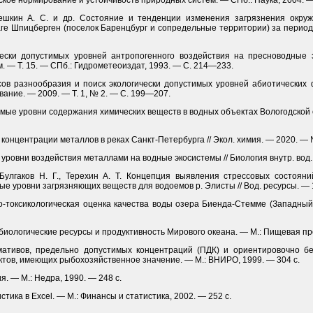
ческое нормирование и устойчивость природных систем. — СПб.: Наука, 2004. —
мешкин А. С. и др. Состояние и тенденции изменения загрязнения окр
ге Шпицберген (поселок Баренцбург и сопредельные территории) за период
чески допустимых уровней антропогенного воздействия на пресноводные 
. — Т. 15. — СПб.: Гидрометеоиздат, 1993. — С. 214—233.
ксов разно­образия и поиск экологически допустимых уровней абиотических
ование. — 2009. — Т. 1, № 2. — С. 199—207.
имые уровни содержания химических веществ в водных объектах Вологодской 
е концентрации металлов в реках Санкт-Петербурга // Экол. химия. — 2020. — 
е уровни воздействия металлами на водные экосистемы // Биология внутр. вод
 Булгаков Н. Г., Терехин А. Т. Концепция выявления стрессовых состоя
е уровни загрязняющих веществ для водоемов р. Элисты // Вод. ресурсы. — 1
ого-токсикологическая оценка качества воды озера Биенда-Стемме (Западный
 биологические ресурсы и продуктивность Мирового океана. — М.: Пищевая про
ативов, предельно допустимых концентраций (ПДК) и ориентировочно б
тов, имеющих рыбохозяйственное значение. — М.: ВНИРО, 1999. — 304 с.
я. — М.: Недра, 1990. — 248 с.
стика в Excel. — М.: Финансы и статистика, 2002. — 252 с.