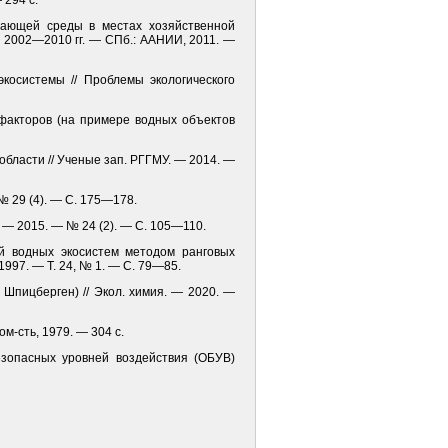
 294 с.
ужающей среды в местах хозяйственной
 2002—2010 гг. — СПб.: ААНИИ, 2011. —
экосистемы // Проблемы экологического
 факторов (на примере водных объектов
области // Ученые зап. РГГМУ. — 2014. —
№ 29 (4). — С. 175—178.
. — 2015. — № 24 (2). — С. 105—110.
ний водных экосистем методом ранговых
997. — Т. 24, № 1. — С. 79—85.
 Шпицберген) // Экол. химия. — 2020. —
м-сть, 1979. — 304 с.
езопасных уровней воздействия (ОБУВ)