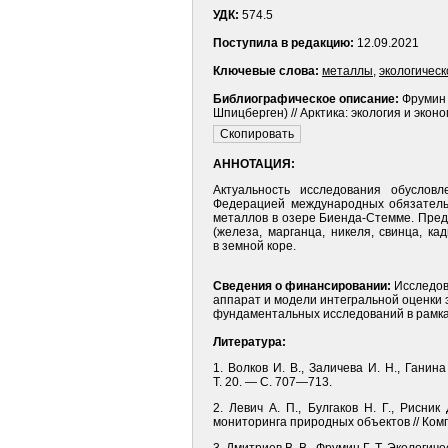
УДК:
574.5
Поступила в редакцию:
12.09.2021
Ключевые слова:
металлы
,
экологичес
Библиографическое описание:
Фрумин 
Шпицберген) // Арктика: экология и экон
АННОТАЦИЯ:
Актуальность исследования обуслов
Федерацией международных обязательс
металлов в озере Биенда-Стемме. Пред
(железа, марганца, никеля, свинца, к
в земной коре.
Сведения о финансировании:
Исследов
аппарат и модели интегральной оценки э
фундаментальных исследований в рамка
Литература:
1. Волков И. В., Заличева И. Н., Гани
Т. 20. — С. 707—713.
2. Левич А. П., Булгаков Н. Г., Рисн
мониторинга природных объектов // Ком