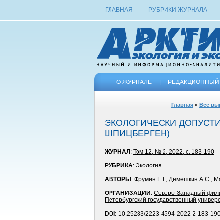
ГЛАВНАЯ
РУБРИКИ ЖУРНАЛА
О ЖУРНАЛЕ
|
РЕДАКЦИОННЫЙ 
»
Главная
Все вы
ЭКОЛОГИЧЕСКИ ДОПУСТИ
ШПИЦБЕРГЕН)
ЖУРНАЛ
:
Том 12, № 2, 2022, с. 183-190
РУБРИКА
:
Экология
АВТОРЫ
:
Фрумин Г.Т.
,
Демешкин А.С.
,
Ма
ОРГАНИЗАЦИИ
:
Северо-Западный фил
Петербургский государственный универс
DOI:
10.25283/2223-4594-2022-2-183-19