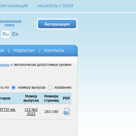
 ОРГАНИЗАЦИЙ
УКАЗАТЕЛЬ СТАТЕЙ
асширенный
поиск
Ru
En
АМ
|
ПОДПИСКА
|
КОНТАКТЫ
» экологически допустимые уровни
затель
ть по
номеру выпуска
названию
Номер
Номера
торов
PDF
выпуска
страниц
РГПУ им.
т12 №2
183-190
2022