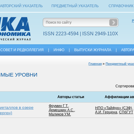
АВТОРСКИЙ УКАЗАТЕЛЬ
ПРЕДМЕТНЫЙ УКАЗАТЕЛЬ
СПРАВОЧНИК
Р
ISSN 2223-4594 | ISSN 2949-110X
СОВЕТ И РЕДКОЛЛЕГИЯ
|
ИНФО
|
ВЫПУСКИ ЖУРНАЛА
|
АВТОР
»
Главная
Предметный ука
ИМЫЕ УРОВНИ
Сортирова
Авторы статьи
Аффилиации ав
Фрумин Г.Т.
,
металлов в озере
НПО «Тайфун» (СЗФ)
,
Демешкин А.С.
,
А.И. Герцена
,
СПбГУТ
ерген)
Маликов У.М.