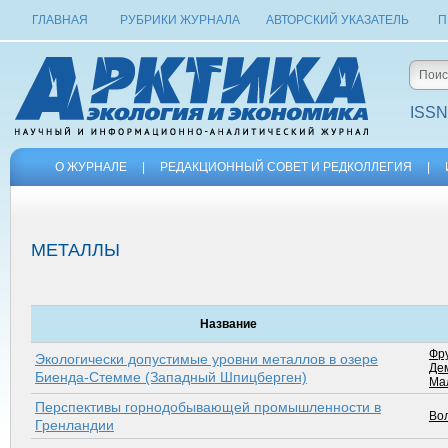
ГЛАВНАЯ
РУБРИКИ ЖУРНАЛА
АВТОРСКИЙ УКАЗАТЕЛЬ
П
ISSN
О ЖУРНАЛЕ
|
РЕДАКЦИОННЫЙ СОВЕТ И РЕДКОЛЛЕГИЯ
|
МЕТАЛЛЫ
Название
Фру
Экологически допустимые уровни металлов в озере
Де
Биенда-Стемме (Западный Шпицберген)
Мал
Перспективы горнодобывающей промышленности в
Вол
Гренландии