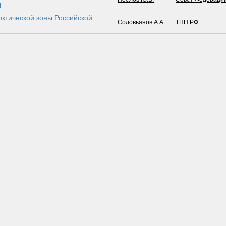
ы
ктической зоны Российской
Соловьянов А.А.
ТПП РФ