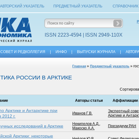
АВТОРСКИЙ УКАЗАТЕЛЬ
ПРЕДМЕТНЫЙ УКАЗАТЕЛЬ
СПРАВОЧНИК
Р
ISSN 2223-4594 | ISSN 2949-110X
СОВЕТ И РЕДКОЛЛЕГИЯ
|
ИНФО
|
ВЫПУСКИ ЖУРНАЛА
|
АВТОР
»
» гос
Главная
Предметный указатель
ТИКА РОССИИ В АРКТИКЕ
Сортирова
ание
Авторы статьи
Аффилиации 
по Арктике и Антарктике при
Экспертный сове
Иванов Г.В.
Арктике и Антарк
2012 г.
Некипелов А.Д.
,
учных исследований в Арктике
Президиум РАН
Макоско А.А.
йской Арктики: некоторые
Неёлов Ю.В.
Совет Федераци