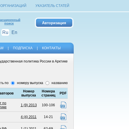
 ОРГАНИЗАЦИЙ
УКАЗАТЕЛЬ СТАТЕЙ
асширенный
поиск
Ru
En
АМ
|
ПОДПИСКА
|
КОНТАКТЫ
ударственная политика России в Арктике
ть по
номеру выпуска
названию
Номер
Номера
авторов
PDF
выпуска
страниц
т по
1 (9) 2013
100-106
тике
4 (4) 2011
14-21
и РФ
1 (1) 2011
62-69