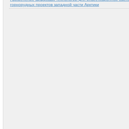
горнорудных проектов западной части Арк­тики