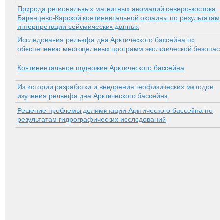
Природа региональных магнитных аномалий северо-востока
Баренцево-Карской континентальной окраины по результатам
интерпретации сейсмических данных
Исследования рельефа дна Арктического бассейна по
обеспечению многоцелевых программ экологической безопас
Континентальное подножие Арктического бассейна
Из истории разработки и внедрения геофизических методов
изучения рельефа дна Арктического бассейна
Решение проблемы делимитации Арктического бассейна по
результатам гидрографических исследований