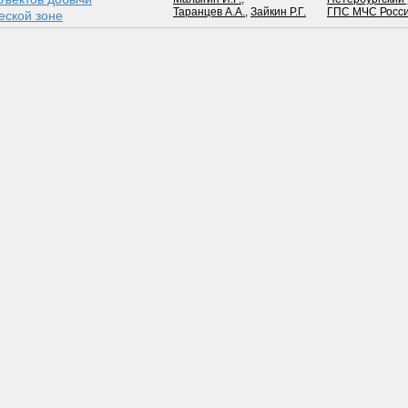
Таранцев А.А.
,
Зайкин Р.Г.
ГПС МЧС Росс
еской зоне