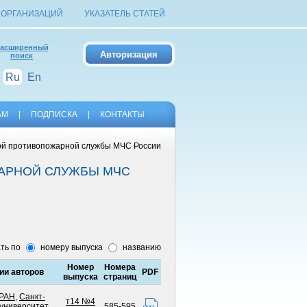
 ОРГАНИЗАЦИЙ
УКАЗАТЕЛЬ СТАТЕЙ
асширенный
поиск
Ru
En
АМ
|
ПОДПИСКА
|
КОНТАКТЫ
ной противопожарной службы МЧС России
ЖАРНОЙ СЛУЖБЫ МЧС
ть по
номеру выпуска
названию
Номер
Номера
и авторов
PDF
выпуска
страниц
РАН
,
Санкт-
т14 №4
 университет
585-595