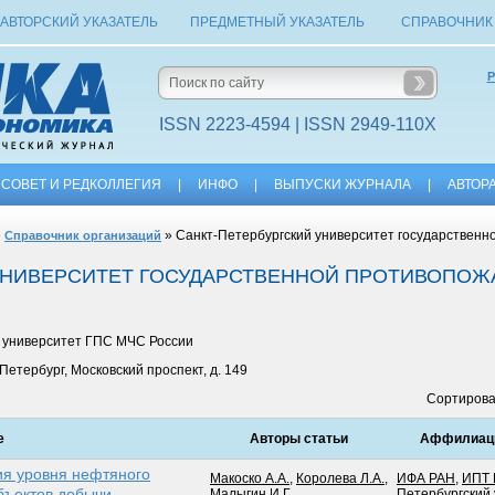
АВТОРСКИЙ УКАЗАТЕЛЬ
ПРЕДМЕТНЫЙ УКАЗАТЕЛЬ
СПРАВОЧНИК
Р
ISSN 2223-4594 | ISSN 2949-110X
СОВЕТ И РЕДКОЛЛЕГИЯ
|
ИНФО
|
ВЫПУСКИ ЖУРНАЛА
|
АВТОР
»
» Санкт-Петербургский университет государствен
Справочник организаций
 УНИВЕРСИТЕТ ГОСУДАРСТВЕННОЙ ПРОТИВОПО
й университет ГПС МЧС России
Петербург, Московский проспект, д. 149
Сортирова
е
Авторы статьи
Аффилиаци
я уровня нефтяного
Макоско А.А.
,
Королева Л.А.
,
ИФА РАН
,
ИПТ 
бъектов добычи
Малыгин И.Г.
,
Петербургский