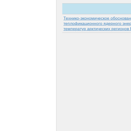
Технико-экономическое обоснова
теплофикационного ядерного энер
температур арк­тических регионов