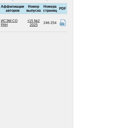
Аффилиации
Номер
Номера
PDF
авторов
выпуска
страниц
ИСЭМ СО
т15 №2
246-254
РАН
2025