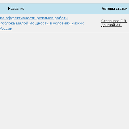
Название
Авторы статьи
ние эффективности режимов работы
Степанова Е.Л.
,
гоблока малой мощности в условиях низких
Донской И.Г.
 России