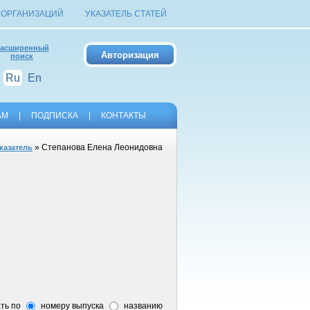
 ОРГАНИЗАЦИЙ
УКАЗАТЕЛЬ СТАТЕЙ
асширенный
поиск
Ru
En
АМ
|
ПОДПИСКА
|
КОНТАКТЫ
» Степанова Елена Леонидовна
казатель
ть по
номеру выпуска
названию