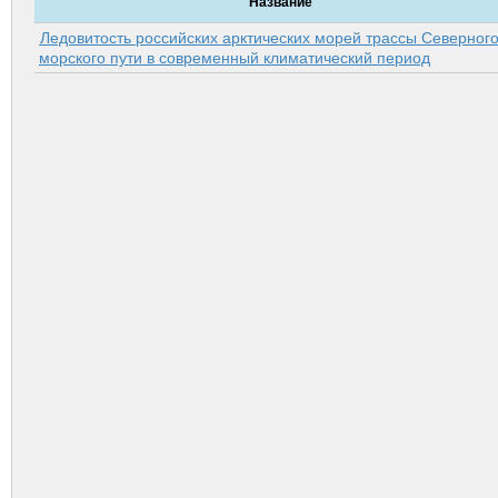
Название
Ледовитость российских арктических морей трассы Северног
морского пути в современный климатический период