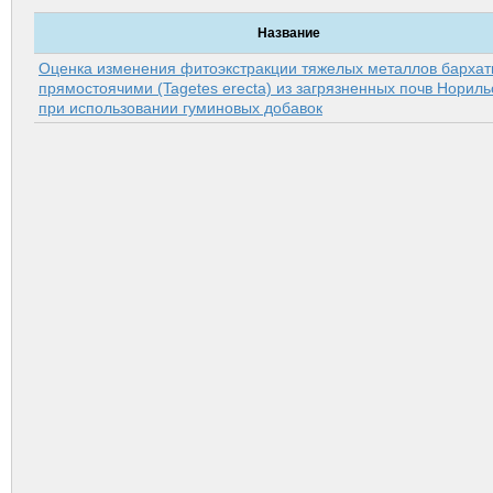
Название
Оценка изменения фитоэкстракции тяжелых металлов барха
прямостоячими (Tagetes erecta) из загрязненных почв Нориль
при использовании гуминовых добавок