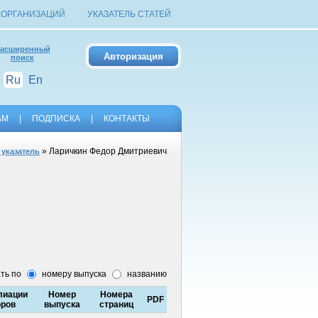
 ОРГАНИЗАЦИЙ
УКАЗАТЕЛЬ СТАТЕЙ
асширенный
поиск
Ru
En
АМ
|
ПОДПИСКА
|
КОНТАКТЫ
» Ларичкин Федор Дмитриевич
 указатель
ть по
номеру выпуска
названию
иации
Номер
Номера
PDF
оров
выпуска
страниц