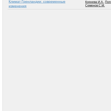
Климат Гренландии: современные
Корнева И.А.
,
Поп
Семенов С.М.
изменения