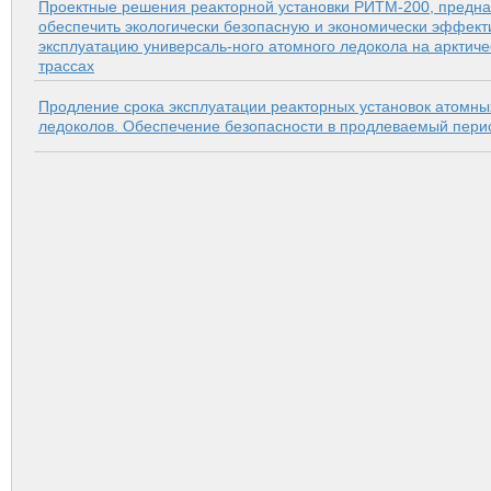
Проектные решения реакторной установки РИТМ-200, предн
обеспечить экологически безопасную и экономически эффек
эксплуатацию универсаль-ного атомного ледокола на арктиче
трассах
Продление срока эксплуатации реакторных установок атомны
ледоколов. Обеспечение безопасности в продлеваемый пери