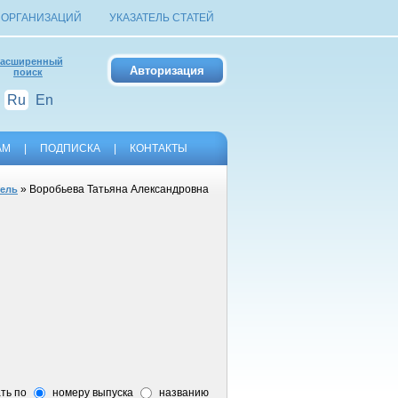
 ОРГАНИЗАЦИЙ
УКАЗАТЕЛЬ СТАТЕЙ
асширенный
поиск
Ru
En
АМ
|
ПОДПИСКА
|
КОНТАКТЫ
» Воробьева Татьяна Александровна
тель
ть по
номеру выпуска
названию