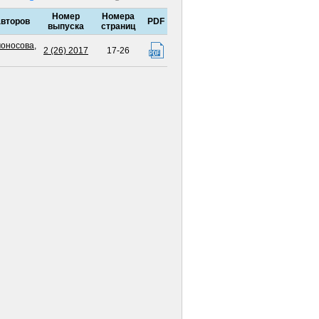
Номер
Номера
второв
PDF
выпуска
страниц
моносова
,
2 (26) 2017
17-26