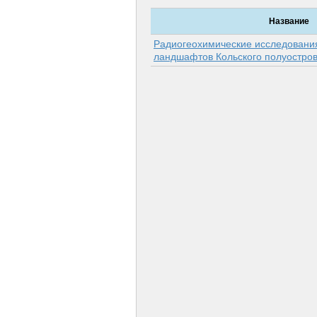
Название
Радиогеохимические исследовани
ландшафтов Кольского полуостро