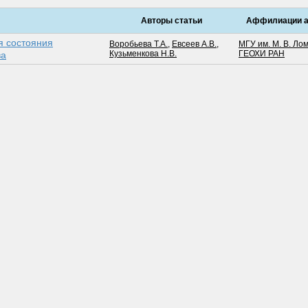
Авторы статьи
Аффилиации а
я состояния
Воробьева Т.А.
,
Евсеев А.В.
,
МГУ им. М. В. Ло
Кузьменкова Н.В.
ГЕОХИ РАН
ва