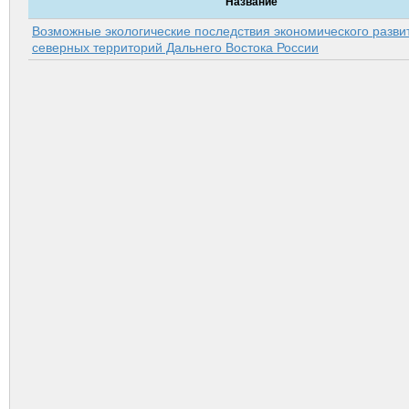
Название
Возможные экологические последствия экономического разви
северных территорий Дальнего Востока России