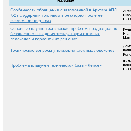
Название
Особенности обращения с затопленной в Арктике АПЛ
Анти
К-27 с ядерным топливом в реакторах после ее
Швед
Низа
возможного подъема
Основные научно-технические проблемы радиационно
Кули
безопасного вывода из эксплуатации атомных
Благ
Мант
ледоколов и варианты их решения
Дома
Технические вопросы утилизации атомных ледоколов
Кули
Коло
Фил
Проблема плавучей технической базы «Лепсе»
Кашк
Низа