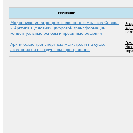
Название
Модернизация агропромышленного комплекса Севера
Звор
и Арктики в условиях цифровой трансформации:
Кар
Бело
концептуальные основы и проектные решения
Груз
Арктические транспортные магистрали на суше,
Иван
акваториях и в воздушном пространстве
Тара