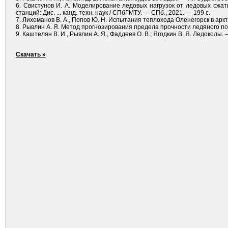
6. Свистунов И. А. Моделирование ледовых нагрузок от ледовых сжа
станций: Дис. ... канд. техн. наук / СПбГМТУ. — СПб., 2021. — 199 с.
7. Лихоманов В. А., Попов Ю. Н. Испытания теплохода Оленегорск в арк
8. Рывлин А. Я. Метод прогнозирования предела прочности ледяного пок
9. Каштелян В. И., Рывлин А. Я., Фаддеев О. В., Ягод­кин В. Я. Ледоколы.
Скачать »