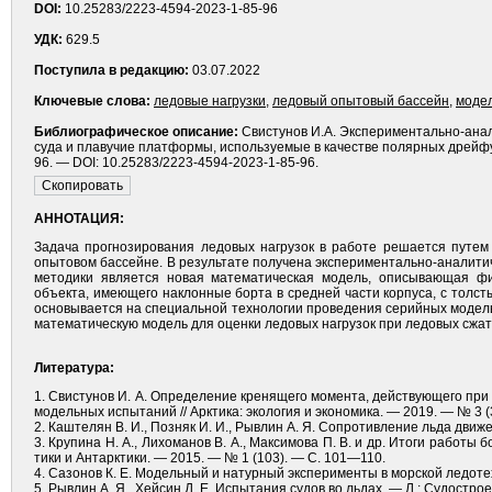
DOI:
10.25283/2223-4594-2023-1-85-96
УДК:
629.5
Поступила в редакцию:
03.07.2022
Ключевые слова:
ледовые нагрузки
,
ледовый опытовый бассейн
,
моде
Библиографическое описание:
Свистунов И.А. Экспериментально-анал
суда и плавучие платформы, используемые в качестве полярных дрейфующ
96. — DOI: 10.25283/2223-4594-2023-1-85-96.
АННОТАЦИЯ:
Задача прогнозирования ледовых нагрузок в работе решается путем
опытовом бассейне. В результате получена экспериментально-аналити
методики является новая математическая модель, описывающая фи
объекта, имеющего наклонные борта в средней части корпуса, с тол
основывается на специальной технологии проведения серийных модел
математическую модель для оценки ледовых нагрузок при ледовых сжат
Литература:
1. Свистунов И. А. Определение кренящего момента, действующего п
модельных испытаний // Арк­тика: экология и экономика. — 2019. — № 3 
2. Каштелян В. И., Позняк И. И., Рывлин А. Я. Сопротивление льда движе
3. Крупина Н. А., Лихоманов В. А., Максимова П. В. и др. Итоги работы
тики и Антарктики. — 2015. — № 1 (103). — С. 101—110.
4. Сазонов К. Е. Модельный и натурный эксперименты в морской ледотехн
5. Рывлин А. Я., Хейсин Д. Е. Испытания судов во льдах. — Л.: Судострое