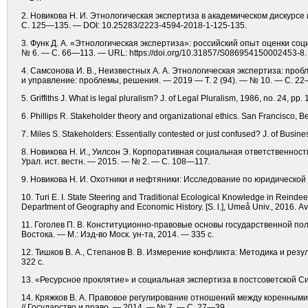
2. Новикова Н. И. Этнологическая экспертиза в академическом дискурсе 
С. 125—135. — DOI: 10.25283/2223-4594-2018-1-125-135.
3. Функ Д. А. «Этнологическая экспертиза»: российский опыт оценки со
№ 6. — С. 66—113. — URL: https://doi.org/10.31857/S086954150002453-8.
4. Самсонова И. В., Неизвестных А. А. Этнологическая экспертиза: про
и управление: проблемы, решения. — 2019 — Т. 2 (94). — № 10. — С. 22
5. Griffiths J. What is legal pluralism? J. of Legal Pluralism, 1986, nо. 24, pp
6. Phillips R. Stakeholder theory and organizational ethics. San Francisco, Be
7. Miles S. Stakeholders: Essentially contested or just confused? J. of Busine
8. Новикова Н. И., Уилсон Э. Корпоративная социальная ответственнос
Урал. ист. вестн. — 2015. — № 2. — С. 108—117.
9. Новикова Н. И. Охотники и нефтяники: Исследование по юридической 
10. Turi E. I. State Steering and Traditional Ecological Knowledge in Rei
Department of Geography and Economic History. [S. l.], Umeå Univ., 2016. Аvai
11. Гоголев П. В. Конституционно-правовые основы государственной п
Востока. — М.: Изд-во Моск. ун-та, 2014. — 335 с.
12. Тишков В. А., Степанов В. В. Измерение конфликта: Методика и ре
322 с.
13. «Ресурсное проклятие» и социальная экспертиза в постсоветской Сиби
14. Кряжков В. А. Правовое регулирование отношений между коренны
// Государство и право. — 2014. — № 7. — С. 27—39.