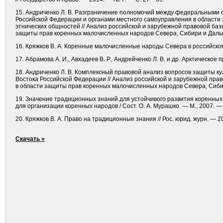
15. Андриченко Л. В. Разграничение полномочий между федеральными о
Российской Федерации и органами местного самоуправления в области
этнических общностей // Анализ российской и зарубежной правовой баз
защиты прав коренных малочисленных народов Севера, Сибири и Дальн
16. Кряжков В. А. Коренные малочисленные народы Севера в российском 
17. Абрамова А. И., Авхадеев В. Р., Андрейченко Л. В. и др. Арк­тическое 
18. Андриченко Л. В. Комплексный правовой анализ вопросов защиты к
Востока Российской Федерации // Анализ российской и зарубежной пра
в области защиты прав коренных малочисленных народов Севера, Сибир
19. Значение традиционных знаний для устойчивого развития коренны
для организации коренных народов / Сост. О. А. Мурашко. — М., 2007. — 
20. Кряжков В. А. Право на традиционные знания // Рос. юрид. журн. — 
Скачать »