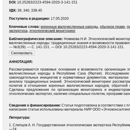
DOI:
10.25283/2223-4594-2020-3-141-151
УДК:
39, 340, 338.45
Поступила в редакцию:
17.05.2020
Ключевые слова:
коренные малочисленные народы
,
обычное право
,
п
экспертиза
,
этнологический мониторинг
Библиографическое описание:
Новикова Н.И. Этнологический монитор
малочисленные народы: традиционные знания и возможности правового р
— №3(39). — С. 141-151. — DOI: 10.25283/2223-4594-2020-3-141-151.
АННОТАЦИЯ:
Рассматриваются правовые основания и возможности организации э
малочисленные народы в Республике Саха (Якутия). Исследование 
законодательных инициатив и нормативных документов, материалах
анализу традиционных знаний. Этнологический мониторинг рассматри
политик в отношении коренных малочисленных народов, обратной с
Сделаны предложения по организации мониторинга и индикаторам
этнологических экспертиз, наличие специальных политик, программ заня
Сведения о финансировании:
Статья подготовлена в соответствии с п
написании статьи использованы материалы НИР ООО «Этноконсалтинг»,
Литература:
1. Слепцов А. Н. Государственная этнологическая экспертиза Республики С
—24.