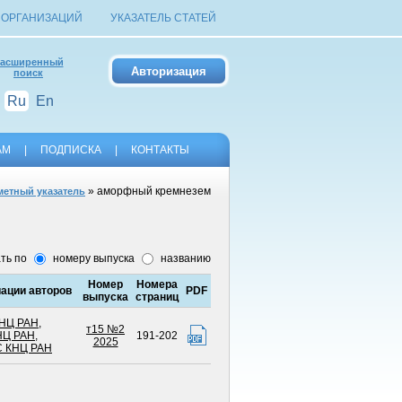
 ОРГАНИЗАЦИЙ
УКАЗАТЕЛЬ СТАТЕЙ
асширенный
поиск
Ru
En
АМ
|
ПОДПИСКА
|
КОНТАКТЫ
» аморфный кремнезем
етный указатель
ть по
номеру выпуска
названию
Номер
Номера
ции авторов
PDF
выпуска
страниц
НЦ РАН
,
т15 №2
НЦ РАН
,
191-202
2025
 КНЦ РАН