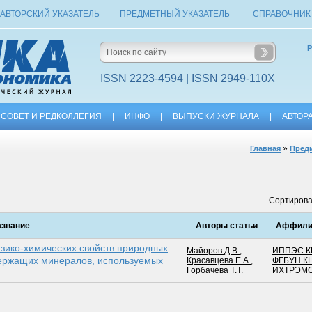
АВТОРСКИЙ УКАЗАТЕЛЬ
ПРЕДМЕТНЫЙ УКАЗАТЕЛЬ
СПРАВОЧНИК
Р
ISSN 2223-4594 | ISSN 2949-110X
СОВЕТ И РЕДКОЛЛЕГИЯ
|
ИНФО
|
ВЫПУСКИ ЖУРНАЛА
|
АВТОР
»
Главная
Предм
Сортирова
азвание
Авторы статьи
Аффилиа
зико-химических свойств природных
Майоров Д.В.
,
ИППЭС К
ержащих минералов, используемых
Красавцева Е.А.
,
ФГБУН К
Горбачева Т.Т.
ИХТРЭМС