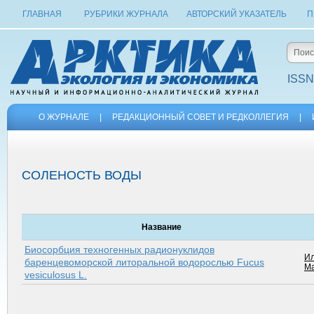
ГЛАВНАЯ
РУБРИКИ ЖУРНАЛА
АВТОРСКИЙ УКАЗАТЕЛЬ
П
ISSN
О ЖУРНАЛЕ
|
РЕДАКЦИОННЫЙ СОВЕТ И РЕДКОЛЛЕГИЯ
|
СОЛЕНОСТЬ ВОДЫ
Название
Биосорбция техногенных радионуклидов
Ил
баренцевоморской литоральной водорослью Fucus
Ма
vesiculosus L.