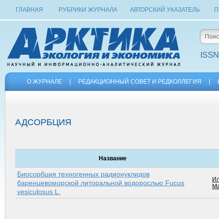
ГЛАВНАЯ
РУБРИКИ ЖУРНАЛА
АВТОРСКИЙ УКАЗАТЕЛЬ
П
ISSN
О ЖУРНАЛЕ
|
РЕДАКЦИОННЫЙ СОВЕТ И РЕДКОЛЛЕГИЯ
|
АДСОРБЦИЯ
Название
Биосорбция техногенных радионуклидов
Ил
баренцевоморской литоральной водорослью Fucus
Ма
vesiculosus L.