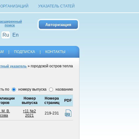
 ОРГАНИЗАЦИЙ
УКАЗАТЕЛЬ СТАТЕЙ
асширенный
поиск
Ru
En
АМ
|
ПОДПИСКА
|
КОНТАКТЫ
» городской остров тепла
тный указатель
ть по
номеру выпуска
названию
лиации
Номер
Номера
PDF
торов
выпуска
страниц
 М. В.
т11 №2
219-231
сова
2021