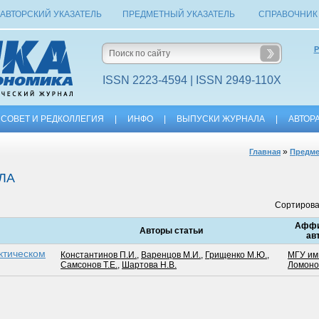
АВТОРСКИЙ УКАЗАТЕЛЬ
ПРЕДМЕТНЫЙ УКАЗАТЕЛЬ
СПРАВОЧНИК
Р
ISSN 2223-4594 | ISSN 2949-110X
СОВЕТ И РЕДКОЛЛЕГИЯ
|
ИНФО
|
ВЫПУСКИ ЖУРНАЛА
|
АВТОР
»
Главная
Предме
ЛА
Сортирова
Аффи
Авторы статьи
ав
ктическом
Константинов П.И.
,
Варенцов М.И.
,
Грищенко М.Ю.
,
МГУ им.
Самсонов Т.Е.
,
Шартова Н.В.
Ломоно