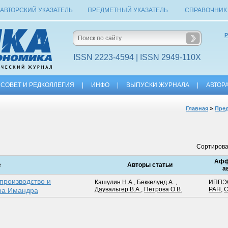
АВТОРСКИЙ УКАЗАТЕЛЬ
ПРЕДМЕТНЫЙ УКАЗАТЕЛЬ
СПРАВОЧНИК
Р
ISSN 2223-4594 | ISSN 2949-110X
СОВЕТ И РЕДКОЛЛЕГИЯ
|
ИНФО
|
ВЫПУСКИ ЖУРНАЛА
|
АВТОР
»
Главная
Пред
Сортирова
Афф
е
Авторы статьи
а
производство и
Кашулин Н.А.
,
Беккелунд А..
,
ИППЭ
Даувальтер В.А.
,
Петрова О.В.
РАН
,
C
ера Имандра