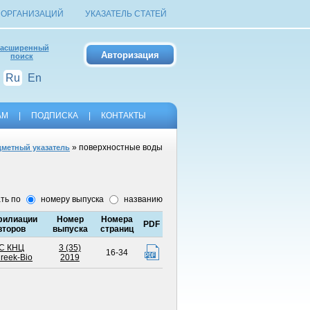
 ОРГАНИЗАЦИЙ
УКАЗАТЕЛЬ СТАТЕЙ
асширенный
поиск
Ru
En
АМ
|
ПОДПИСКА
|
КОНТАКТЫ
» поверхностные воды
метный указатель
ть по
номеру выпуска
названию
илиации
Номер
Номера
PDF
второв
выпуска
страниц
С КНЦ
3 (35)
16-34
reek-Bio
2019