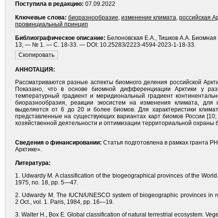
Поступила в редакцию:
07.09.2022
Ключевые слова:
биоразнообразие
,
изменение климата
,
российская А
провинциальный принцип
Библиографическое описание:
Белоновская Е.А., Тишков А.А. Биомная
13, — № 1. — С. 18-33. — DOI: 10.25283/2223-4594-2023-1-18-33.
АННОТАЦИЯ:
Рассматриваются разные аспекты биомного деления российской Аркти
Показано, что в основе биомной дифференциации Арктики у раз
температурный градиент и меридиональный градиент континентально
биоразнообразия, реакции экосистем на изменения климата, для
выделяется от 6 до 20 и более биомов. Для характеристики клима
представленные на существующих вариантах карт биомов России [10;
хозяйственной деятельности и оптимизации территориальной охраны б
Сведения о финансировании:
Статья подготовлена в рамках гранта Р
Арктике».
Литература:
1. Udwardy M. A classification of the biogeographical provinces of the Worl
1975, no. 18, pp. 5—47.
2. Udwardy M. The IUCN/UNESCO system of biogeographic provinces in rela
2 Oct., vol. 1. Paris, 1984, pp. 16—19.
3. Walter H., Box E. Global classification of natural terrestrial ecosystem. Veg