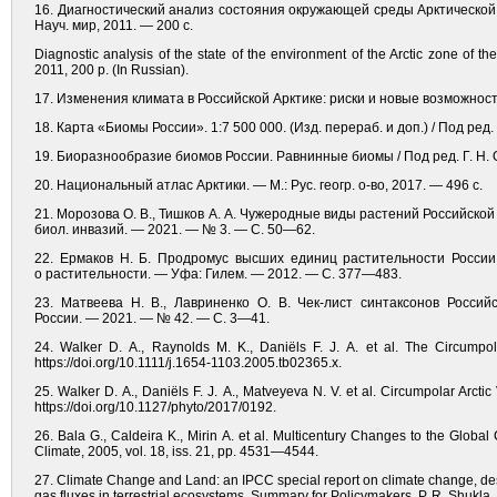
16. Диагностический анализ состояния окружающей среды Арктической 
Науч. мир, 2011. — 200 с.
Diagnostic analysis of the state of the environment of the Arctic zone of 
2011, 200 p. (In Russian).
17. Изменения климата в Российской Арктике: риски и новые возможности
18. Карта «Биомы России». 1:7 500 000. (Изд. перераб. и доп.) / Под pед.
19. Биоразнообразие биомов России. Равнинные биомы / Под ред. Г. Н. 
20. Национальный атлас Арктики. — М.: Рус. геогр. о-во, 2017. — 496 с.
21. Морозова О. В., Тишков А. А. Чужеродные виды растений Российской
биол. инвазий. — 2021. — № 3. — С. 50—62.
22. Ермаков Н. Б. Продромус высших единиц растительности России 
о растительности. — Уфа: Гилем. — 2012. — С. 377—483.
23. Матвеева Н. В., Лавриненко О. В. Чек-лист синтаксонов Россий
России. — 2021. — № 42. — С. 3—41.
24. Walker D. A., Raynolds M. K., Daniëls F. J. A. et al. The Circumpol
https://doi.org/10.1111/j.1654-1103.2005.tb02365.x.
25. Walker D. A., Daniëls F. J. A., Matveyeva N. V. et al. Circumpolar Arcti
https://doi.org/10.1127/phyto/2017/0192.
26. Bala G., Caldeira K., Mirin A. et al. Multicentury Changes to the Glob
Climate, 2005, vol. 18, iss. 21, pp. 4531—4544.
27. Climate Change and Land: an IPCC special report on climate change, des
gas fluxes in terrestrial ecosystems. Summary for Policymakers. P. R. Shukla, 