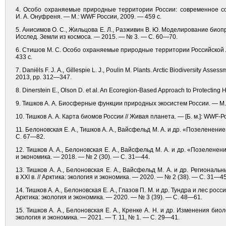
4. Особо охраняемые природные территории России: современное сос
И. А. Онуфреня. — М.: WWF России, 2009. — 459 с.
5. Анисимов О. С., Жильцова Е. Л., Разживин В. Ю. Моделирование биоп
Исслед. Земли из космоса. — 2015. — № 3. — С. 60—70.
6. Стишов М. С. Особо охраняемые природные территории Российской 
433 с.
7. Daniëls F. J. A., Gillespie L. J., Poulin M. Plants. Arctic Biodiversity Asses
2013, pp. 312—347.
8. Dinerstein E., Olson D. et al. An Ecoregion-Based Approach to Protecting H
9. Тишков А. А. Биосферные функции природных экосистем России. — М.:
10. Тишков А. А. Карта биомов России // Живая планета. — [Б. м.]: WWF-Ро
11. Белоновская Е. А., Тишков А. А., Вайсфельд М. А. и др. «Позеленен
C. 67—82.
12. Тишков А. А., Белоновская Е. А., Вайсфельд М. А. и др. «Позелене
и экономика. — 2018. — № 2 (30). — С. 31—44.
13. Тишков А. А., Белоновская Е. А., Вайсфельд М. А. и др. Региона
в XXI в. // Арктика: экология и экономика. — 2020. — № 2 (38). — С. 31—45
14. Тишков А. А., Белоновская Е. А., Глазов П. М. и др. Тундра и лес р
Арктика: экология и экономика. — 2020. — № 3 (39). — С. 48—61.
15. Тишков А. А., Белоновская Е. А., Кренке А. Н. и др. Изменения био
экология и экономика. — 2021. — Т. 11, № 1. — С. 29—41.