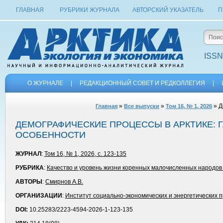
ГЛАВНАЯ
РУБРИКИ ЖУРНАЛА
АВТОРСКИЙ УКАЗАТЕЛЬ
П
ISSN
О ЖУРНАЛЕ
|
РЕДАКЦИОННЫЙ СОВЕТ И РЕДКОЛЛЕГИЯ
|
»
»
» Д
Главная
Все выпуски
Том 16, № 1, 2026
ДЕМОГРАФИЧЕСКИЕ ПРОЦЕССЫ В АРК­ТИКЕ:
ОСОБЕННОСТИ
ЖУРНАЛ
:
Том 16, № 1, 2026, с. 123-135
РУБРИКА
:
Качество и уровень жизни коренных малочисленных народов
АВТОРЫ
:
Смирнов А.В.
ОРГАНИЗАЦИИ
:
Институт социально-экономических и энергетических 
DOI:
10.25283/2223-4594-2026-1-123-135