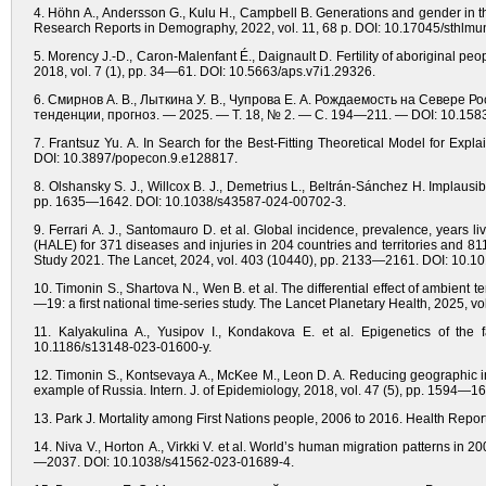
4. Höhn A., Andersson G., Kulu H., Campbell B. Generations and gender in th
Research Reports in Demography, 2022, vol. 11, 68 p. DOI: 10.17045/sthlmu
5. Morency J.-D., Caron-Malenfant É., Daignault D. Fertility of aboriginal peop
2018, vol. 7 (1), pp. 34—61. DOI: 10.5663/aps.v7i1.29326.
6. Смирнов А. В., Лыткина У. В., Чупрова Е. А. Рождаемость на Севере 
тенденции, прогноз. — 2025. — Т. 18, № 2. — С. 194—211. — DOI: 10.1583
7. Frantsuz Yu. A. In Search for the Best-Fitting Theoretical Model for Ex
DOI: 10.3897/popecon.9.e128817.
8. Olshansky S. J., Willcox B. J., Demetrius L., Beltrán-Sánchez H. Implausibil
pp. 1635—1642. DOI: 10.1038/s43587-024-00702-3.
9. Ferrari A. J., Santomauro D. et al. Global incidence, prevalence, years liv
(HALE) for 371 diseases and injuries in 204 countries and territories and 8
Study 2021. The Lancet, 2024, vol. 403 (10440), pp. 2133—2161. DOI: 10.
10. Timonin S., Shartova N., Wen B. et al. The differential effect of ambient t
—19: a first national time-series study. The Lancet Planetary Health, 2025,
11. Kalyakulina A., Yusipov I., Kondakova E. et al. Epigenetics of the f
10.1186/s13148-023-01600-y.
12. Timonin S., Kontsevaya A., McKee M., Leon D. A. Reducing geographic ineq
example of Russia. Intern. J. of Epidemiology, 2018, vol. 47 (5), pp. 1594—1
13. Park J. Mortality among First Nations people, 2006 to 2016. Health Rep
14. Niva V., Horton A., Virkki V. et al. World’s human migration patterns i
—2037. DOI: 10.1038/s41562-023-01689-4.