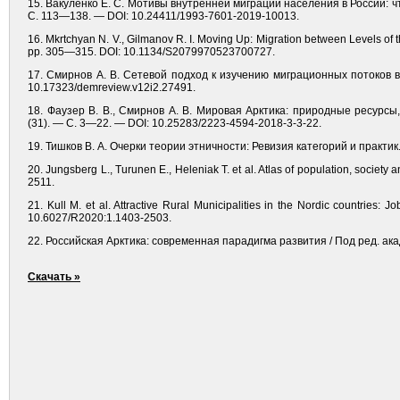
15. Вакуленко Е. С. Мотивы внутренней миграции населения в России: ч
С. 113—138. — DOI: 10.24411/1993-7601-2019-10013.
16. Mkrtchyan N. V., Gilmanov R. I. Moving Up: Migration between Levels of 
pp. 305—315. DOI: 10.1134/S2079970523700727.
17. Смирнов А. В. Сетевой подход к изучению миграционных потоков 
10.17323/demreview.v12i2.27491.
18. Фаузер В. В., Смирнов А. В. Мировая Арктика: природные ресурсы
(31). — С. 3—22. — DOI: 10.25283/2223-4594-2018-3-3-22.
19. Тишков В. А. Очерки теории этничности: Ревизия категорий и практик.
20. Jungsberg L., Turunen E., Heleniak T. et al. Atlas of population, socie
2511.
21. Kull M. et al. Attractive Rural Municipalities in the Nordic countries
10.6027/R2020:1.1403-2503.
22. Российская Арктика: современная парадигма развития / Под ред. акад
Скачать »