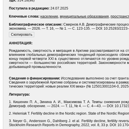
УДК:
314.18(98)
Поступила в редакцию:
24.07.2025
Ключевые слова:
население
,
муниципальные образования
,
пространс
Библиографическое описание:
Смирнов А.В. Демографические процессы
экономика. — 2026. — Т. 16, — № 1. — С. 123-135. — DOI: 10.25283/2223
АННОТАЦИЯ:
Рождаемость, смертность и миграция в Арк­тике рассматриваются на с
влиянием глобальных демографических тенденций происходило сближе
концу первой четверти XXI в. существенно отличаются по уровню ро
смертности — большинство российских территорий. Закономерности м
добывающей промышленности.
Сведения о финансировании:
Исследование выполнено за счет гранта Ро
Сведения о зарубежной Арк­тике собраны и систематизированы в рамк
тических территорий: новые реалии XXI века» (№ 125013001104-0, 2025-2
Литература:
1. Кишенин П. А., Зинина А. И., Максимова Т. А. Темпы снижения ро
Демограф. обозрение. — 2024. — Т. 11, № 4. — С. 4—43. — DOI: 10.17323
2. Heleniak T. Fertility decline in the Nordic region. State of the Nordic R
3. Neyer G., Andersson G., Dahlberg J. et al. Fertility decline, fertility re
Stockholm Research Reports in Demography, 2022, vol. 8, 33 p. DOI: 10.17