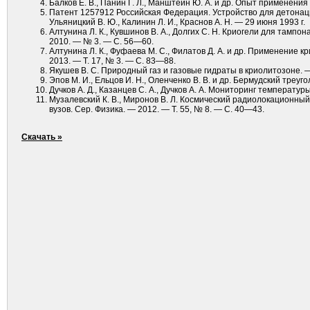
Балков Е. В., Панин Г. Л., Манштейн Ю. А. и др. Опыт применени
Патент 1257912 Российская Федерация. Устройство для детонацион
Ульяницкий В. Ю., Калинин Л. И., Краснов А. Н. — 29 июня 1993 г.
Алтунина Л. К., Кувшинов В. А., Долгих С. Н. Криогели для там
2010. — № 3. — С. 56—60.
Алтунина Л. К., Фуфаева М. С., Филатов Д. А. и др. Применение
2013. — Т. 17, № 3. — С. 83—88.
Якушев В. С. Природный газ и газовые гидраты в криолитозоне. 
Эпов М. И., Ельцов И. Н., Оленченко В. В. и др. Бермудский треуг
Дучков А. Д., Казанцев С. А., Дучков А. А. Мониторинг температу
Музалевский К. В., Миронов В. Л. Космический радиолокационный
вузов. Сер. Физика. — 2012. — Т. 55, № 8. — С. 40—43.
Скачать »