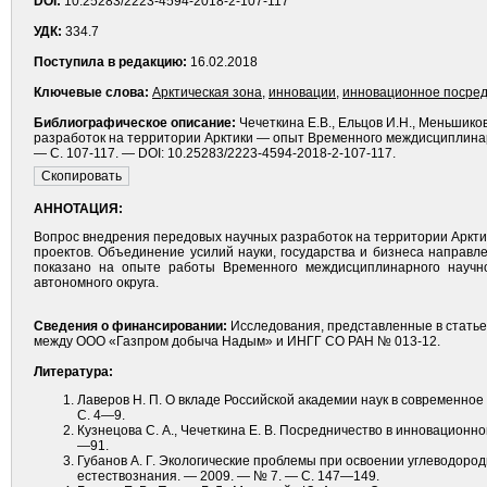
DOI:
10.25283/2223-4594-2018-2-107-117
УДК:
334.7
Поступила в редакцию:
16.02.2018
Ключевые слова:
Арктическая зона
,
инновации
,
инновационное посред
Библиографическое описание:
Чечеткина Е.В., Ельцов И.Н., Меньшик
разработок на территории Арктики — опыт Временного междисциплинарн
— С. 107-117. — DOI: 10.25283/2223-4594-2018-2-107-117.
АННОТАЦИЯ:
Вопрос внедрения передовых научных разработок на территории Арктик
проектов. Объединение усилий науки, государства и бизнеса направл
показано на опыте работы Временного междисциплинарного научн
автономного округа.
Сведения о финансировании:
Исследования, представленные в статье
между ООО «Газпром добыча Надым» и ИНГГ СО РАН № 013-12.
Литература:
Лаверов Н. П. О вкладе Российской академии наук в современное о
С. 4—9.
Кузнецова С. А., Чечеткина Е. В. Посредничество в инновационн
—91.
Губанов А. Г. Экологические проблемы при освоении углеводород
естествознания. — 2009. — № 7. — С. 147—149.