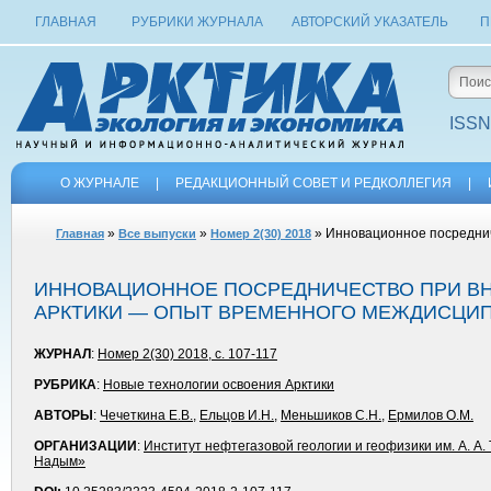
ГЛАВНАЯ
РУБРИКИ ЖУРНАЛА
АВТОРСКИЙ УКАЗАТЕЛЬ
П
ISSN
О ЖУРНАЛЕ
|
РЕДАКЦИОННЫЙ СОВЕТ И РЕДКОЛЛЕГИЯ
|
»
»
» Инновационное посреднич
Главная
Все выпуски
Номер 2(30) 2018
ИННОВАЦИОННОЕ ПОСРЕДНИЧЕСТВО ПРИ ВН
АРКТИКИ — ОПЫТ ВРЕМЕННОГО МЕЖДИСЦИП
ЖУРНАЛ
:
Номер 2(30) 2018, с. 107-117
РУБРИКА
:
Новые технологии освоения Арктики
АВТОРЫ
:
Чечеткина Е.В.
,
Ельцов И.Н.
,
Меньшиков С.Н.
,
Ермилов О.М.
ОРГАНИЗАЦИИ
:
Институт нефтегазовой геологии и геофизики им. А. А
Надым»