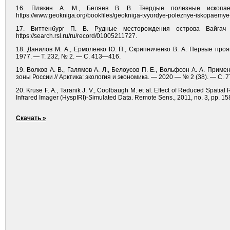
16. Плякин А. М., Беляев В. В. Твердые полезные ископ
https://www.geokniga.org/bookfiles/geokniga-tvyordye-poleznye-iskopaemye
17. Виттенбург П. В. Рудные месторождения острова Вайга
https://search.rsl.ru/ru/record/01005211727.
18. Данилов М. А., Ермоленко Ю. П., Скрипниченко В. А. Первые пр
1977. — Т. 232, № 2. — С. 413—416.
19. Волков А. В., Галямов А. Л., Белоусов П. Е., Вольфсон А. А. При
зоны России // Арктика: экология и экономика. — 2020 — № 2 (38). — С.
20. Kruse F. A., Taranik J. V., Coolbaugh M. et al. Effect of Reduced Spat
Infrared Imager (HyspIRI)-Simulated Data. Remote Sens., 2011, no. 3, pp. 
Скачать »