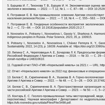
5. Бурцева И. Г., Тихонова Т. В., Бурцев И. Н. Экономическая оценка 
экология и экономика. — 2022. — Т. 12, № 1. — С. 87—98. — DOI: 10.252
6. Потравная Е. В. Как промышленное освоение Арктики способствуе
населения регионов России. — 2022. — Т. 18, № 4. — С. 555—563. — DOI: 
7. Потравная Е. В. Гендерные особенности восприятия экологически
№ 2. — С. 72—84. — DOI: 10.19181/population.2020.23.2.7.
8. Novoselov A., Potravny I., Novoselova I., Gassiy V., Sharkova A. Harmoni
indigenous peoples in Russia. Polar Science, 2023, 35, p. 100915.
9. Potravny I., Novoselov A., Novoselova I., Chávez Ferreyra K. Y., Gassi
Sustainability. 2022, 14 (23), p. 16039. Available at: https://doi.org/10.3390
10. Липина С. А., Череповицын А. Е., Бочарова Л. К. Предпосылки фор
Российской Федерации // Арктика и Север. — 2018. — № 33. — C. 29—39. —
zonah-razvitija-v-148310610.
11. Годовой отчет ПАО «ГМК «Норильский никель» за 2021 г. — URL: https:/
12. Отчет «Норильского никеля» за 2022 год: финансовые и операционные 
13. Белов С. В., Скрипниченко В. А., Ушакова В. А. Горно-геологическ
Арктике // Арктика и Север. — 2022. — № 48. — C. 5—28. — DOI: 10.3748
14. Белов С. В., Скрипниченко В. А. Пространственная организация
части российской Арктики // Арктика и Север. — 2023. — № 50. — С. 5—2
15. Контарь Е. С. Геолого-промышленные типы месторождений, меди, 
перспективы): Научная монография / Департамент по недропользован
https://ufo.rosnedra.gov.ru/data/Files/File/3498.pdf.