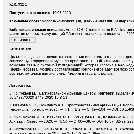
УДК:
332.1
Поступила в редакцию:
10.05.2023
Ключевые слова:
морские коммуникации
,
цветные металлы
,
минеральн
Библиографическое описание:
Белов С.В., Скрипниченко В.А. Постро
развития морских коммуникаций // Арктика: экология и экономика. — 202
АННОТАЦИЯ:
Целью исследования является построение минерально-сырьевого цент
способствует эффективному росту пространственной экономики. В рез
показана связь с системой коммуникаций, которая состоит в необхо
Практически взаимосвязь составляющих компонентов дает возможност
цветных металлов для экономики Арк­тики и страны в целом.
Литература:
1. Григорьев М. Н. Минерально-сырьевые центры: критерии выделени
10.24887/0028-2448-2020-10-8-13.
2. Иванова М. В., Козьменко А. С. Пространственная организация морс
тенденции, прогноз. — 2021. — Т. 14, № 2. — С. 92—104. — DOI: 10.15838
3. Филимонова И. В., Иванова М. В., Кузнецова Е. А., Козьменко А. С
Арктика и Север. — 2023. — № 50. — С. 66—88. — DOI: 10.37482/issn222
4. Бортников Н. С., Лобанов К. В., Волков А. В., Галямов А. Л. Аркти
экология и экономика. — 2015. — № 1 (17). — С. 38—46.