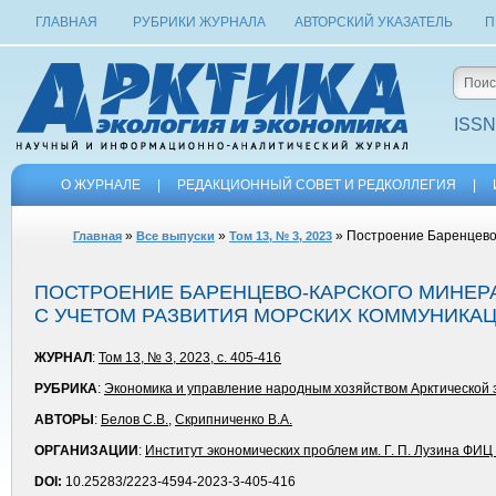
ГЛАВНАЯ
РУБРИКИ ЖУРНАЛА
АВТОРСКИЙ УКАЗАТЕЛЬ
П
ISSN
О ЖУРНАЛЕ
|
РЕДАКЦИОННЫЙ СОВЕТ И РЕДКОЛЛЕГИЯ
|
»
»
» Построение Баренцево-
Главная
Все выпуски
Том 13, № 3, 2023
ПОСТРОЕНИЕ БАРЕНЦЕВО-КАРСКОГО МИНЕР
С УЧЕТОМ РАЗВИТИЯ МОРСКИХ КОММУНИКА
ЖУРНАЛ
:
Том 13, № 3, 2023, с. 405-416
РУБРИКА
:
Экономика и управление народным хозяйством Арктической
АВТОРЫ
:
Белов С.В.
,
Скрипниченко В.А.
ОРГАНИЗАЦИИ
:
Институт экономических проблем им. Г. П. Лузина ФИ
DOI:
10.25283/2223-4594-2023-3-405-416