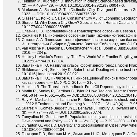
Feldman M., Audretsch D. Innovation in cities: Science-based diversi
(2). — P. 409—429. — DOI: 10.1016/S0014-2921(98)00047-6.
Markusen A., Schrock G. The Distinctive City: Divergent Patterns in 
1323. — DOI: 10.1080/00420980600776392.
Glaeser E., Kolko J. Saiz A. Consumer City // J. of Economic Geograp
Storper M. Why Does a City Grow? Specialization, Human Capital or I
10.1177/0042098009359957.
Славин С. В. Промышленное и транспортное освоение Севера СССР
Космачев К. П. Пионерное освоение тайги: экономико-географичес
Сысоев А. А. Экономико-географические аспекты изучения баз осв
Ин-т географии Сибири и Дальнего Востока Сибир. отд-ния АН С
Van Assche K., Deacon L., Gruezmacher M. et al. Boom & Bust: A Guid
2016. — 234 p.
Huskey L. Alaska’s Economy: The First World War, Frontier Fragility
10.22584/nr44.2017.014.
Замятина Н. Ю. Развилки судьбы фронтирного города: уроки Игар
Shiklomanov N., Streletskiy D., Suter L. et al. Dealing with the bust 
10.1016/j.landusepol.2019.03.021.
Замятина Н. Ю., Пилясов А. Н. Инновационный поиск в монопро
карта перемен. — М.: УРСС, 2015. — 216 с.
Hopkins R. The Transition Handbook: From Oil Dependency to Local 
Martin R., Sunley P., Gardiner B., Tyler P. How Regions React to Rec
Vol. 50 (4). — P. 561—585. — DOI: 10.1080/00343404.2015.1136410
Ray M., MacLachlan I., Lamarche R., Srinath K. Economic shock and r
—2012 // Environment and Planning A. — 2017. — Vol. 49 (4). — P
Suarez M., Gomez-Baggethun E., Benayas J., Tilbury D. Towards an Urb
(8). — P. 774—793. — DOI: 10.3390/su8080774.
Zamyatina N., Goncharov R. Population mobility and the contrasts betw
Development and Policy. — 2018. — Vol. 3 (3). — P. 293—308. — D
Duranton G., Puga D. Diversity and Specialisation in Cities: Why, wh
10.1080/0042098002104.
Гончаров Р. В., Данькин М. А., Замятина Н. Ю., Молодцова В. А.