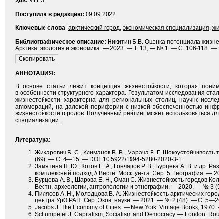
УДК:
911.3
Поступила в редакцию:
09.09.2022
Ключевые слова:
арктический город
,
экономическая специализация
,
жи
Библиографическое описание:
Никитин Б.В. Оценка потенциала жизне
Арктика: экология и экономика. — 2023. — Т. 13, — № 1. — С. 106-118. —
АННОТАЦИЯ:
В основе статьи лежит концепция жизнестойкости, которая поним
в особенности структурного характера. Результатом исследования ста
жизнестойкости характерна для региональных столиц, научно-иссле
агломераций, на далекой периферии с низкой обеспеченностью инфра
жизнестойкости городов. Полученный рейтинг может использоваться дл
специализации.
Литература:
Жихаревич Б. С., Климанов В. В., Марача В. Г. Шокоустойчивость
(69). — С. 4—15. — DOI: 10.5922/1994-5280-2020-3-1.
Замятина Н. Ю., Котов Е. А., Гончаров Р. В., Бурцева А. В. и др.
комплексный подход // Вестн. Моск. ун-та. Сер. 5. География. — 
Бурцева А. В., Шарова Е. Н., Оман С. Жизнестойкость городов Ко
Вестн. археологии, антропологии и этнографии. — 2020. — № 3 (
Пилясов А. Н., Молодцова В. А. Жизнестойкость арктических горо
центра УрО РАН. Сер. Экон. науки. — 2021. — № 2 (48). — С. 5—2
Jacobs J. The Economy of Cities. — New York: Vintage Books, 1970.
Schumpeter J. Capitalism, Socialism and Democracy. — London: Rou