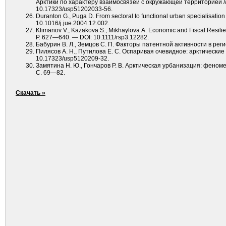
Арктики по характеру взаимосвязей с окружающей территорией //
10.17323/usp51202033-56.
Duranton G., Puga D. From sectoral to functional urban specialisatio
10.1016/j.jue.2004.12.002.
Klimanov V., Kazakova S., Mikhaylova A. Economic and Fiscal Resilie
P. 627—640. — DOI: 10.1111/rsp3.12282.
Бабурин В. Л., Земцов С. П. Факторы патентной активности в рег
Пилясов А. Н., Путилова Е. С. Оспаривая очевидное: арктические г
10.17323/usp5120209-32.
Замятина Н. Ю., Гончаров Р. В. Арктическая урбанизация: феноме
С. 69—82.
Скачать »