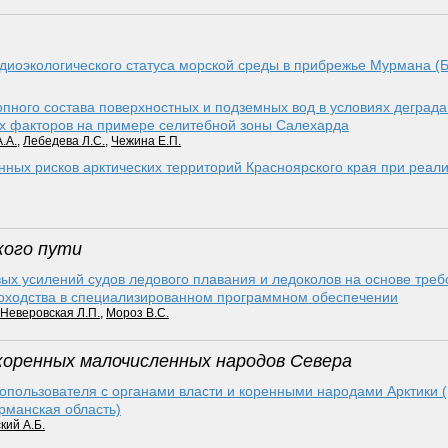
иоэкологического статуса морской среды в прибрежье Мурмана (
пного состава поверхностных и подземных вод в условиях деград
ых факторов на примере селитебной зоны Салехарда
.А.
,
Лебедева Л.С.
,
Чежина Е.П.
нных рисков арк­тических территорий Красноярского края при реа
кого пути
ых усилений судов ледового плавания и ледоколов на основе тре
удоходства в специализированном программном обеспечении
Неверовская Л.П.
,
Мороз В.С.
 коренных малочисленных народов Севера
пользователя с органами власти и коренными народами Арк­тики 
рманская область)
кий А.Б.