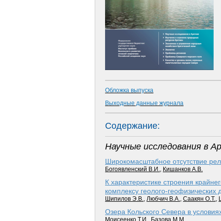
Обложка выпуска
Выходные данные журнала
Содержание:
Научные исследования в А
Широкомасштабное отсутствие рел
Богоявленский В.И.
,
Кишанков А.В.
К характеристике строения крайне
комплексу геолого-геофизических 
Шипилов Э.В.
,
Любчич В.А.
,
Саакян О.Т.
,
Озера Кольского Севера в условия
Моисеенко Т.И.
,
Базова М.М.