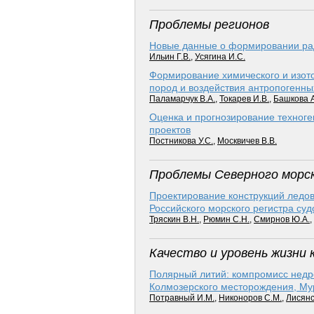
Проблемы регионов
Новые данные о формировании рад
Ильин Г.В.
,
Усягина И.С.
Формирование химического и изото
пород и воздействия антропогенн
Паламарчук В.А.
,
Токарев И.В.
,
Башкова А
Оценка и прогнозирование техноге
проектов
Постникова У.С.
,
Москвичев В.В.
Проблемы Северного морс
Проектирование конструкций ледов
Российского морского регистра с
Тряскин В.Н.
,
Рюмин С.Н.
,
Смирнов Ю.А.
,
Качество и уровень жизни
Полярный литий: компромисс недро
Колмозерского месторождения, Му
Потравный И.М.
,
Никоноров С.М.
,
Лисянс