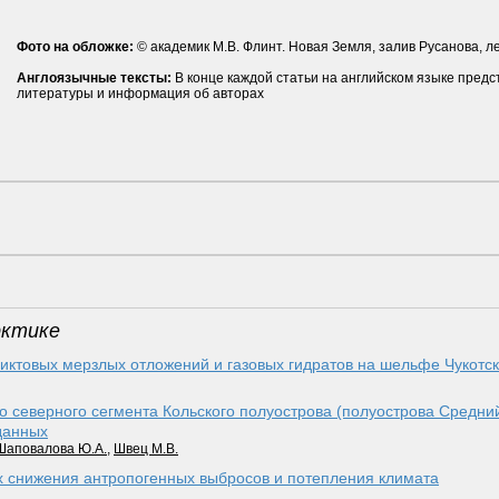
Фото на обложке:
© академик М.В. Флинт. Новая Земля, залив Русанова, ле
Англоязычные тексты:
В конце каждой статьи на английском языке предс
литературы и информация об авторах
рктике
иктовых мерзлых отложений и газовых гидратов на шельфе Чукотс
го северного сегмента Кольского полуострова (полуострова Средни
данных
Шаповалова Ю.А.
,
Швец М.В.
х снижения антропогенных выбросов и потепления климата