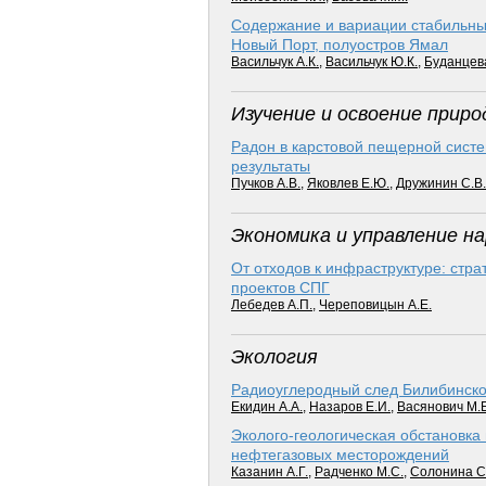
Содержание и вариации стабильных
Новый Порт, полуостров Ямал
Васильчук А.К.
,
Васильчук Ю.К.
,
Буданцева
Изучение и освоение прир
Радон в карстовой пещерной систе
результаты
Пучков А.В.
,
Яковлев Е.Ю.
,
Дружинин С.В.
Экономика и управление н
От отходов к инфраструктуре: стра
проектов СПГ
Лебедев А.П.
,
Череповицын А.Е.
Экология
Радиоуглеродный след Билибинск
Екидин А.А.
,
Назаров Е.И.
,
Васянович М.Е
Эколого-геологическая обстановка
нефтегазовых месторождений
Казанин А.Г.
,
Радченко М.С.
,
Солонина С