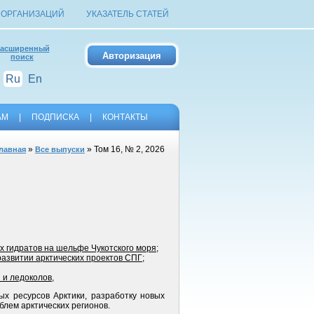
 ОРГАНИЗАЦИЙ
УКАЗАТЕЛЬ СТАТЕЙ
асширенный
поиск
Ru
En
АМ
|
ПОДПИСКА
|
КОНТАКТЫ
»
» Том 16, № 2, 2026
лавная
Все выпуски
 гидратов на шельфе Чукотского моря
;
азвитии арк­тических проектов СПГ
;
 и ледоколов
,
ых ресурсов Арктики, разработку новых
блем арктических регионов.