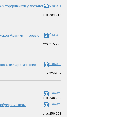
Скачать
ых торфяников у поселка
стр. 204-214
Скачать
ской Арк­тики): первые
стр. 215-223
Скачать
азвитии арк­тических
стр. 224-237
Скачать
стр. 238-249
Скачать
 обустройством
стр. 250-263