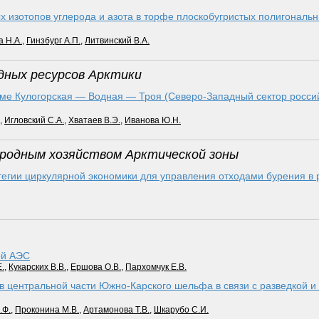
 изотопов углерода и азота в торфе плоскобугристых полигональн
 Н.А.
,
Гинзбург А.П.
,
Литвинский В.А.
одных ресурсов Арктики
ме Кулогорская — Вод­ная — Троя (Северо-Западный сектор россий
,
Игловский С.А.
,
Хватаев В.Э.
,
Иванова Ю.Н.
ародным хозяйством Арктической зоны
тегии циркулярной экономики для управления отходами бурения в р
ой АЭС
.
,
Кукарских В.В.
,
Ершова О.В.
,
Пархомчук Е.В.
 в центральной части Южно-Карского шельфа в связи с разведкой и
.Ф.
,
Проконина М.В.
,
Артамонова Т.В.
,
Шкарубо С.И.