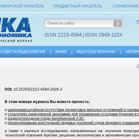
АВТОРСКИЙ УКАЗАТЕЛЬ
ПРЕДМЕТНЫЙ УКАЗАТЕЛЬ
СПРАВОЧНИК
Р
ISSN 2223-4594 | ISSN 2949-110X
СОВЕТ И РЕДКОЛЛЕГИЯ
|
ИНФО
|
ВЫПУСКИ ЖУРНАЛА
|
АВТОР
Г
DOI:
10.25283/2223-4594-2026-2
В этом номере журнала Вы можете прочесть:
о
широкомасштабном отсутствии реликтовых мерзлых отложений и газовых
о
стратегиях циркулярной экономики для управления отходами бурения в р
о
радиоуглеродном следе Билибинской АЭС
;
о
проектировании конструкций ледовых усилений судов ледового плавания
а также о научных исследованиях, направленных на: изучение природн
технологий освоения Арктики, решение экологических и экономических про