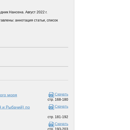
дник Нансена. Август 2022 г.
тавлены: аннотация статьи, список
Скачать
кого моря
стр. 168-180
Скачать
й и Рыбачий) по
стр. 181-192
Скачать
стр. 193-203